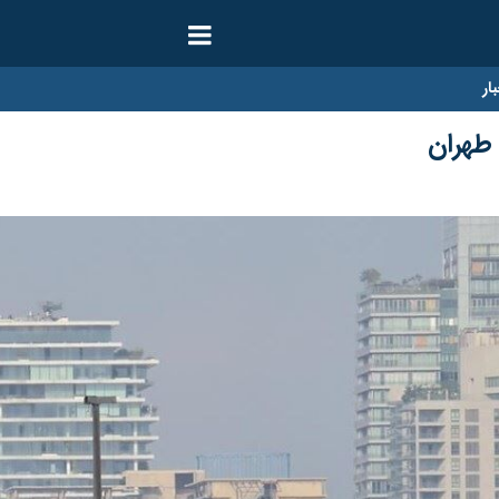
ار
طهران