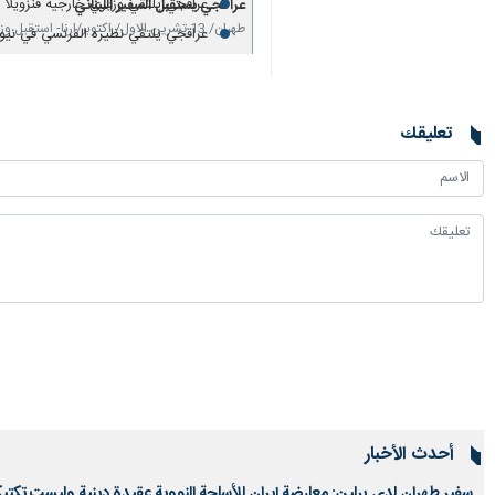
عراقجي يلتقي وزيري خارجية فنزويلا و
عراقجي یستقبل السفير اللبناني
طهران/ 13 تشرين الاول/ اكتوبر/ارنا- استقبل وزير الخارجية الیوم الاثنین السفير اللبناني لدى…
عراقجي يلتقي نظيره الفرنسي في نيو
تعليقك
أحدث الأخبار
سفير طهران لدى برلين: معارضة إيران للأسلحة النووية عقيدة دينية وليست تكتيكًا