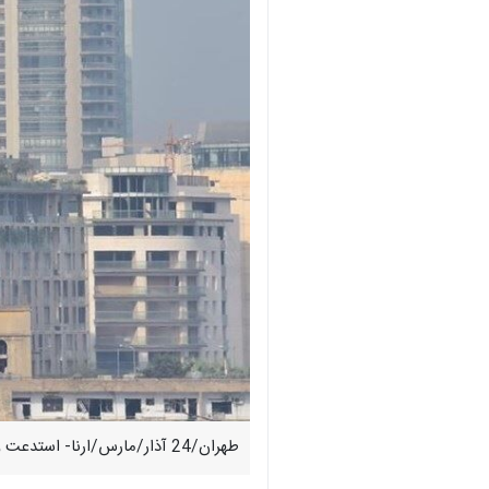
طهران/24 آذار/مارس/ارنا- استدعت وزارة الخارجية اللبنانية سفير لبنان في إيران "أحمد سويدان" للتشاور.