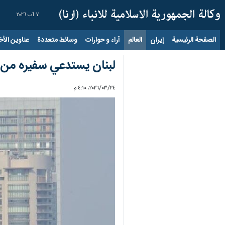
٧ آب ٢٠٢٦
الصفحة الرئيسية
إيران
العالم
آراء و حوارات
وسائط متعددة
عناوين الأخب
لبنان يستدعي سفيره من 
٢٤‏/٠٣‏/٢٠٢٦، ٤:١٠ م