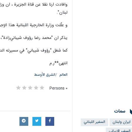
وافادت ارنا نقلا عن قناة الجزيرة ، ان و
لبنان".
و علّلت وزارة الخارجية اللبنانية هذا الإج
يذكر ان "محمد رضا رؤوف شيباني‌زادة"، هو
كما شغل "رؤوف شيباني" في مسيرته الدبلو
انتهى**ر.م
العالم
الشرق الأوسط
٠ Persons
سمات
ايران ولبنان
السفير اللبناني
السفیر الایرانی