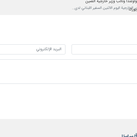
أوغندا ونائب وزير خارجية الصين
يورك
 سياسيًا