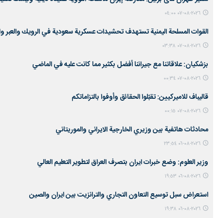
٢٠٢٦-٠٨-٠٧ ٠٤:٠٠
القوات المسلحة اليمنية تستهدف تحشيدات عسكرية سعودية في الرويك والعبر وال
٢٠٢٦-٠٨-٠٧ ٠٣:٣٨
بزشكيان: علاقاتنا مع جيراننا أفضل بكثير مما كانت عليه في الماضي
٢٠٢٦-٠٨-٠٧ ٠٠:٣٤
قاليباف للاميركيين: تقبّلوا الحقائق وأوفوا بالتزاماتكم
٢٠٢٦-٠٨-٠٧ ٠٠:١٥
محادثات هاتفية بين وزيري الخارجية الايراني والموريتاني
٢٠٢٦-٠٨-٠٦ ٢٣:٥٤
وزير العلوم: وضع خبرات ايران بتصرف العراق لتطوير التعليم العالي
٢٠٢٦-٠٨-٠٦ ١٩:٥٣
استعراض سبل توسيع التعاون التجاري والترانزيت بين ايران والصين
٢٠٢٦-٠٨-٠٦ ١٩:٣٨