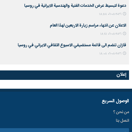
دعوة لتبسيط عرض الخدمات الفنية والهندسية الايرانية في روسيا
٢٠٢٦-٠٨-٠٦ ١٨:٥٨
الاعلان عن انتهاء مراسم زيارة الاربعين لهذا العام
٢٠٢٦-٠٨-٠٦ ١٨:٤١
قازان تنضم الى قائمة مستضيفي الاسبوع الثقافي الايراني في روسيا
٢٠٢٦-٠٨-٠٦ ١٨:٠٨
إعلان
الوصول السریع
من نحن ؟
اتصل بنا