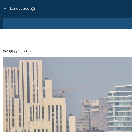
رمز الخبر:
86109654