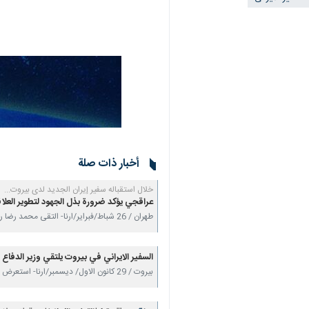
أخبار ذات صلة
خلال استقباله سفير إيران الجديد لدى بيروت...
عراقجي يؤكد ضرورة بذل الجهود لتطوير العلاق
طهران / 26 شباط/فبراير/ارنا- التقى محمد رضا رؤوف شيباني، سفير الجمهورية الإسلامية الإيرانية…
السفير الايراني في بيروت يلتقي وزير الدفاع 
بيروت / 29 كانون الاول/ ديسمبر/ارنا- استعرض سفير الجمهورية الإسلامية الإيرانية لدى بيروت، خلال…
عراقجي يلتقي سفيري سلطنة عمان والإ