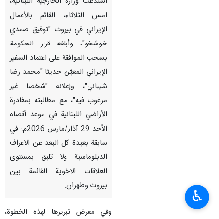
استدعت وزارة الخارجية اللبنانية،
امس الثلاثاء، القائم بالأعمال
الإيراني في بيروت "توفيق صمدي
خوشخو"، وأبلغه قرار الحكومة
بسحب الموافقة على اعتماد السفير
الإيراني المعيّن حديثا "محمد رضا
شيباني"، وإعلانه "شخصا غير
مرغوب فيه"، مع مطالبته بمغادرة
الأراضي اللبنانية في موعد أقصاه
الأحد 29 آذار/مارس 2026م؛ في
سابقة بعيدة كل البعد عن الاعراف
الدبلوماسية ولا تليق بمستوى
العلاقات الاخوية القائمة بين
بيروت وطهران.
♿︎
وفي معرض تبريرها لهذه الخطوة،