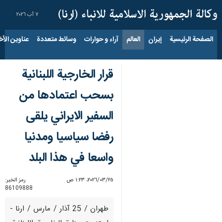
٧ آب ٢٠٢٦
الصفحة الرئيسية
إيران
العالم
آراء و حوارات
وسائط متعددة
عناوين الأخب
قرار الخارجية اللبنانية
بسحب اعتمادها من
السفير الايراني يلقى
رفضا سياسيا ومدنيا
واسعا في هذا البلد
٢٥‏/٠٣‏/٢٠٢٦، ١:٢٣ ص
رمز الخبر:
86109888
طهران / 25 آذار / مارس / ارنا -