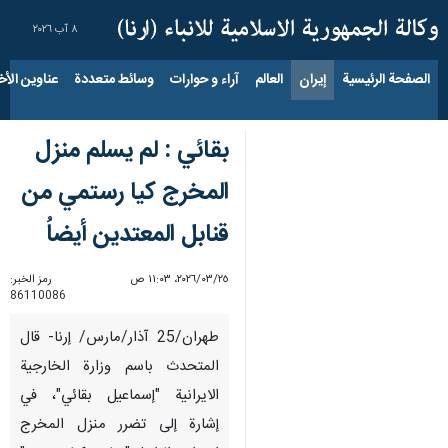
٨ آب ٢٠٢٦
الصفحة الرئيسية
إيران
العالم
آراء و حوارات
وسائط متعددة
عناوين الأخب
بقائي : لم يسلم منزل
المخرج كيا رستمي من
قنابل المعتدين أيضاُ
٢٥‏/٠٣‏/٢٠٢٦، ١١:٠٣ ص
رمز الخبر:
86110086
طهران/25 آذار/مارس/ إرنا- قال
المتحدث باسم وزارة الخارجية
الايرانية "إسماعيل بقائي"، في
إشارة إلى تضرر منزل المخرج