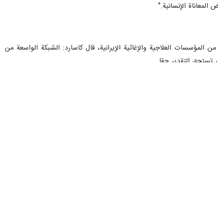
دمته العميقة تجاه حجم الخسائر البشرية المدنية والآثار الناتجة عن العدوان
لأطفال قد أصابت قلبي بالأسى.
 :"حتى الآن، تمكنت من رؤية آثار هذا الوضع بشكل مباشر صرفا في طهران،
إيراني."
 الخدمات الحيوية المطلوبة لبقائهم آمنين من الهجمات؛ فحقوق الإنسان
شكل علني، تذكّر جميع الأطراف المعنية دائما بضرورة الالتزام بقوانين الحرب
ويتصاعد الدمار.”
لمدنيين والخدمات الأساسية، وايضا لتذكير الأطراف بالتزاماتها تجاه حماية