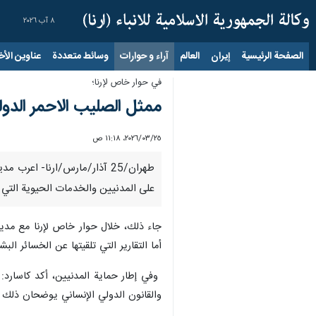
٨ آب ٢٠٢٦
الصفحة الرئيسية
إيران
العالم
آراء و حوارات
وسائط متعددة
عناوين الأخب
في حوار خاص لإرنا؛
ممثل الصليب الاحمر الدول
٢٥‏/٠٣‏/٢٠٢٦، ١١:١٨ ص