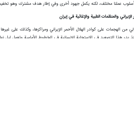
رب مدير مكتب بعثة اللجنة الدولية للصليب الاحمر في ايران "فنسان كاسارد" عن ص
عتمدون عليها،قائلا: صور دمار مدرسة البنات في ميناب وتوابيت عدد كبير من ا
 مكتب بعثة اللجنة الدولية للصليب الاحمر في ايران "فنسان كاسارد" ،موضحا
شرية والدمار فهي مقلقة للغاية، سواء من فريق عملي أو من جمعية الهلال الأحمر ال
: "حماية المدنيين من الهجمات هي ليست واجبة فحسب، بل يجب أيضا أن تبقى
ك بشكل صريح.”
 الأحمر، في أعلى المستويات، سواء من خلال حواراتها الثنائية مع الحكومات أو ب
حماية المدنيين والبنى التحتية والخدمات المدنية حتى لا تتفاقم الخسائر البشرية 
د مع استمرار النزاع، وبإلحاح إلى تعزيز التدابير الدولية والمحلية لحماية ا
 بغرض منع زيادة المعاناة الإنسانية والدمار."