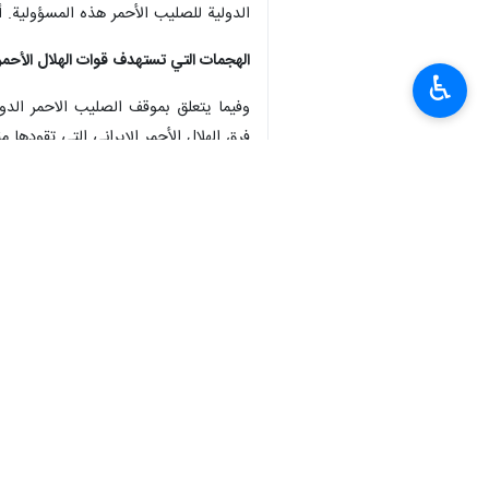
♿︎
طهران/25 آذار/مارس/ارنا- اع
على المدنيين والخدمات الحيوية التي ي
جاء ذلك، خلال حوار خاص لإرنا مع مدير
أما التقارير التي تلقيتها عن الخسائر الب
وفي إطار حماية المدنيين، أكد كاسارد
والقانون الدولي الإنساني يوضحان ذل
كما أشار إلى أن "اللجنة الدولية للصليب
أثناء الحرب، وتأكيد الالتزام باستمرار ل
وأكد أن "هذه المنظمة ستواصل بذل الجهو
المدنيين والبنى التحتية والخدمات المدنية