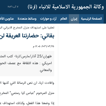
٧ آب ٢٠٢٦
الصفحة الرئيسية
إيران
العالم
آراء و حوارات
وسائط متعددة
عناوين الأخب
تعقيبا على استهداف منزل المخرج الايراني ال
بقائي: حضارتنا العريقة لن
٢٥‏/٠٣‏/٢٠٢٦، ١٢:٠٥ م