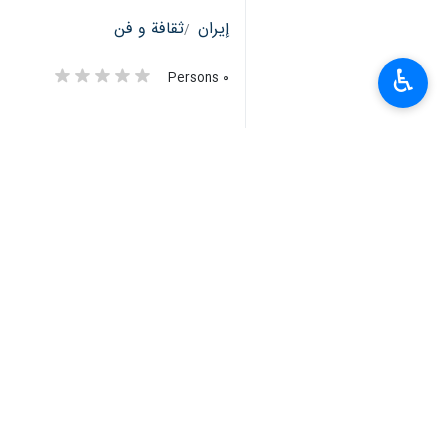
♿︎
طهران/25 آذار/مارس/ارنا- كت
امريكي : هذه الثقافة مع عصف الحوادث
والمعاني.
وافادت ارنا، ان نص الرسالة التي كتبها ا
منزل المرحوم "عباس كيا رستمي" المخرج ا
إذا وضعنا هذا الفعل، وكذلك استهداف عشر
هذه الحرب تمثل فرصة لإنهاء الصراع ال
السياسي القائم وليست كذلك ايضا.
هذه الحرب - التي نشأت من الشعور بالذل
ويدفعهم لأول مرة الى التقهقر والتوقف