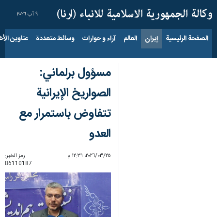
٩ آب ٢٠٢٦
الصفحة الرئيسية
إيران
العالم
آراء و حوارات
وسائط متعددة
عناوين الأخب
مسؤول برلماني:
الصواريخ الإيرانية
تتفاوض باستمرار مع
العدو
٢٥‏/٠٣‏/٢٠٢٦، ١٢:٣١ م
رمز الخبر:
86110187