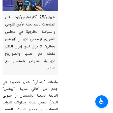
طهران/25 آذار/مارس/ارنا- قال
المتحدث باسم لجنة الأمن القومي
والسياسة الخارجية في مجلس
الشورى الإسلامي الإيراني "إبراهيم
رضائي": لا يزال لدى إيران الكثير
لتفعله مع العدو، والصواريخ
الإيرانية تتفاوض باستمرار مع
العدو.
وأضاف "رضائي" خلال حضوره في
جمع من أهالي مدينة "آببخش"
التابعة لمدینة دشتستان ( جنوبي
♿︎
البلاد): بفضل بسالة وبطولات القوات
المسلحة، وبالحضور المستمر للشعب