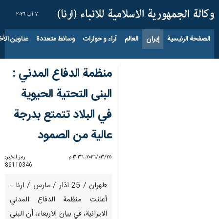
٧ آب ٢٠٢٦
الصفحة الرئيسية
إيران
العالم
آراء و حوارات
وسائط متعددة
عناوين الأخب
منظمة الدفاع المدني :
البنى التحتية الحيوية
في البلاد تتمتع بدرجة
عالية من الصمود
٢٥‏/٠٣‏/٢٠٢٦، ٣:٣٦ م
رمز الخبر:
86110346
طهران / 25 اذار / مارس / ارنا -
أعلنت منظمة الدفاع المدني
الايرانية، في بيان الاربعاء، أن البنى