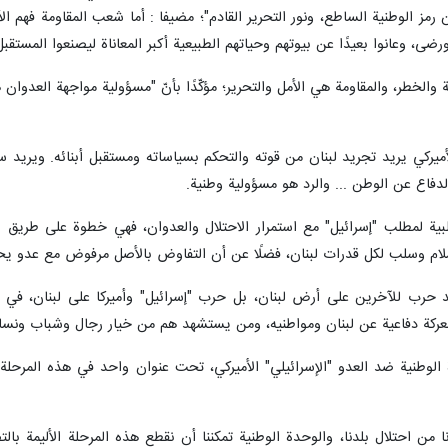
رمز الوطنية الساطع، ونور التحرير القادم"؛ مضيفا : أما شعب المقاومة فهم 
ضى، وعانوا بعيدًا عن بيوتهم وحياتهم الطبيعية أكبر المعاناة ليصنعوا المستقبل
 والخطر، والمقاومة هي الأمل والتحرير؛ مؤكّدًا بأنّ "مسؤولية مواجهة العدوا
الأميركي يريد تجريد لبنان من قوته والتحكم بسياساته ومستقبل أبنائه. ويريد س
لدفاع عن الوطن ... والرد هو مسؤولية وطنية.
لبية لمطلب "إسرائيل" مع استمرار الاحتلال والعدوان، فهي خطوة على طريق ز
سلام وسلب لكل قدرات لبنان، فضلًا عن أن التفاوض بالأصل مرفوض مع عدو يحت
جد حرب للآخرين على أرض لبنان، بل حرب "إسرائيل" وأميركا على لبنان، في 
في معركة دفاعية عن لبنان ومواطنيه، ومن يستشهد هم من خيار رجال وشباب ونساء
ة الوطنية ضد العدو "الإسرائيلي" الأميركي، تحت عنوان واحد في هذه المرحلة؛
من احتلال بلدنا، والوحدة الوطنية تمكننا أن نقطع هذه المرحلة الأليمة بالت