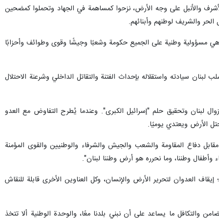
الأشرف والأنبل على وجه الأرض، نزحوا كمساهمة في الجهاد وتحملوا كمضحين
 الحر والشريف لوطنهم وأبنائهم.
ن هي مسؤولية وطنية على الجميع حكومة وشعبًا وجيشًا وقوى وطوائف وأحزابًا
لب لبنان سيادته واستقلاله بإحداث الفتنة والتقاتل الداخلي وشرعنة الاحتلال
وال لبنان وتحقيق حلم "إسرائيل الكبرى". وعندما يُطرح التفاوض مع العدو
ل الأرض ويعتدي يوميًا.
مقابل دفاع المقاومة والشعب والجيش والشرفاء والوطنيين والقوى المؤمنة
 وأطفال وطننا، وما نحرره هو أرض وطننا لبنان".
 إيقاف العدوان لتحرير الأرض والإنسان، وكل العناوين الأخرى قابلة للنقاش
ضامن والتكافل ما يساعد على أن نبني بلدنا معًا، والوحدة الوطنية ألا تتخذ