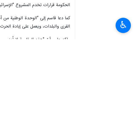
الحكومة قرارات تخدم المشروع "الإسرائيل
كما دعا قاسم إلى "الوحدة الوطنية من أجل
♿︎
القرى والبلدات، ويعمل على إبادة الحرث
واكد على، أنّ "هذه المقاومة لا تُهزم ومعها
الْأَرْضِ وَنَجْعَلَهُمْ أَئِمَّةً وَنَجْعَلَهُمُ الْوَارِثِينَ]".
وختم الشيخ قاسم بيانه بالقول : أمَّا م
وستنتصر إن شاء الله. واعلموا أن كل نصرٍ في مواج
انتهى**9365
العالم
محور المقاومة
٠ Persons
سمات