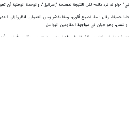
ي" -ولو لم ترد ذلك- لكن النتيجة لمصلحة "إسرائيل"، والوحدة الوطنية أن تعود
نا جميعًا، وقال : معًا نصبح أقوى، ومعًا نقصِّر زمان العدوان؛ انظروا إلى العد
 والنسل، وهو جبان في مواجهة المقاومين البواسل.
 شعبها والمواطنون والشرفاء في بلدنا. نحن مطمئنون وواثقون بأننا لن نُهزم مهما بلغت
ا يجري في مواجهة الجمهورية الإسلامية الإيرانية للعدوان الأميركي "الإسرائي
هة أميركا و"إسرائيل" لهو خير يعم الجميع، "وَمَا النَّصْرُ إِلاَّ مِنْ عِندِ اللّهِ الْعَزِ