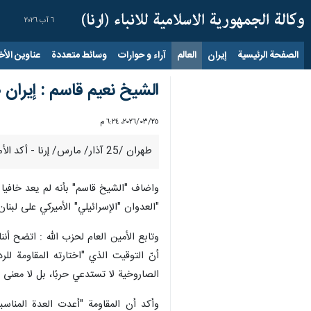
٦ آب ٢٠٢٦
الصفحة الرئيسية
إيران
العالم
آراء و حوارات
وسائط متعددة
عناوين الأخب
الشيخ نعيم قاسم : إيران
٢٥‏/٠٣‏/٢٠٢٦، ٦:٢٤ م
طهران /25 آذار/ مارس/ إرنا - أكد الأمين العام لحزب الله "الشيخ نعيم قاسم" في بيان اليوم الأربعاء أن "الجمهورية الإسلامية الإيرانية صمدت في مواجهة عتاة الأرض وستنتصر إن شاء الله".
واضاف "الشيخ قاسم" بأنه لم يعد خافيا ع
"العدوان "الإسرائيلي" الأميركي على لبنان لم يتوقف في 27/11/2024، ولم يلتزم العدو "الإسرائيلي" بالاتفاق، بل استمر 
وتابع الأمين العام لحزب الله : اتضح أنن
أنّ التوقيت الذي "اختارته المقاومة لل
الصاروخية لا تستدعي حربًا، بل لا معنى 
وأكد أن المقاومة "أعدت العدة المناس