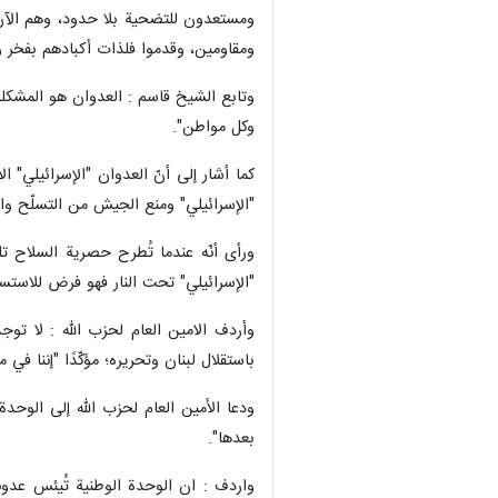
ومستعدون للتضحية بلا حدود، وهم الآن 
ومقاومين، وقدموا فلذات أكبادهم بفخر ور
وتابع الشيخ قاسم : العدوان هو المشكلة
وكل مواطن".
كما أشار إلى أنّ العدوان "الإسرائيلي" 
"الإسرائيلي" ومنع الجيش من التسلّح وا
ورأى أنّه عندما تُطرح حصرية السلاح ت
"الإسرائيلي" تحت النار فهو فرض للاست
وأردف الامین العام لحزب الله : لا تو
باستقلال لبنان وتحريره؛ مؤكّدًا "إننا 
ودعا الأمين العام لحزب الله إلى الوحد
بعدها".
واردف : ان الوحدة الوطنية تُيئس عدونا 