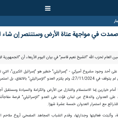
ار
 صمدت في مواجهة عتاة الأرض وستنتصر إن شاء ال
لى أحد وجود مشروع أميركي - "إسرائيلي" خطير هو "إسرائيل الكبرى"، التي تقوم 
بعدوانه بشكل متواصل على مدى خمسة عشر شهرًا.
ا أمام خيارين إما الاستسلام والتنازل عن الأرض والكرامة والسيادة ومستقبل أجيا
رد على العدوان والدفاع عن لبنان فوَّت على العدو "الإسرائيلي" فرصة مفاجأت
للذرائع مع استمرار العدوان خمسة عشرة شهرًا.
بة، وأثبتت فعاليتها وجدارتها، وقدم الشباب المجاهد المضحي أروع ملاحم ا