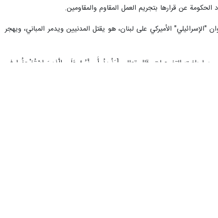
 الحكومة عن قرارها بتجريم العمل المقاوم والمقاومين.
وان "الإسرائيلي" الأميركي على لبنان، هو يقتل المدنيين ويدمر المباني، ويهجر
 التضحيات. قال تعالى [وَنُرِيدُ أَن نَّمُنَّ عَلَى الَّذِينَ اسْتُضْعِفُوا فِي
لي" فهو درس للاعتبار. إيران صمدت في مواجهة عتاة الأرض ومجرميه ومتوحشيه،
يزِ الْحَكِيمِ.