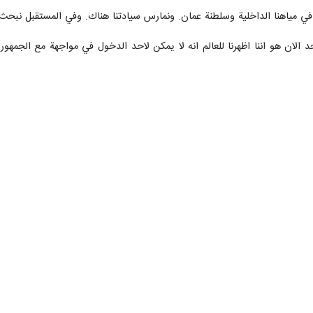
في مياهنا الداخلية وسلطنة عمان. ونمارس سيادتنا هناك. وفي المستقبل نبحث 
لان هو اننا اظهرنا للعالم انه لا يمكن لاحد الدخول في مواجهة مع الجمهور
حرب، هو الضمان الذاتي والذي نجم عن ظهور قوتنا في المنطقة. ولا يبدو ان
ت، فهو نوع من الاعتراف بالهزيمة متسائلا: ألم يتحدثوا في السابق عن "ال
رفع مسؤوليهم للمفاوضات مع الجمهورية الاسلامية يظهر قبولهم بالهزيمة.
ر، تتمثل في مواصلة المقاومة والدفاع عن البلاد، ولا توجد خطة للمحادثات م
ير من الحقائق، الاولى ان القواعد الامريكية في المنطقة كان مقررا ان تكفل
الرئيسية لامريكا، هي الكيان الصهيوني وامنه. ان جميع هذه القواعد تعمل في اط
لثة هي ان اهداف الكيان الصهيوني تفوق ما يطرح رسميا. بل ان مشاريع من م
دن وسائر المناطق.