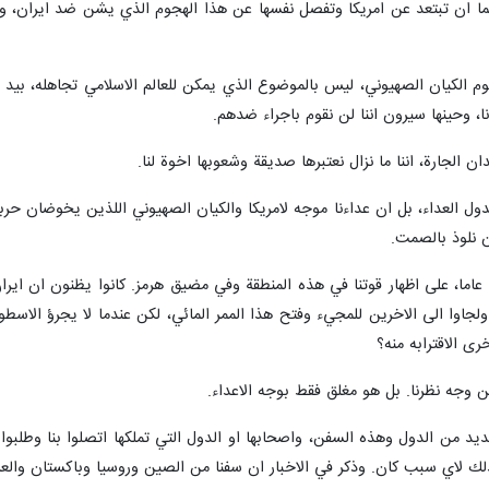
ما ان تبتعد عن امريكا وتفصل نفسها عن هذا الهجوم الذي يشن ضد ايران، وال
وم الكيان الصهيوني، ليس بالموضوع الذي يمكن للعالم الاسلامي تجاهله، بيد
 وحينها سيرون اننا لن نقوم باجراء ضدهم.
 الجارة، اننا ما نزال نعتبرها صديقة وشعوبها اخوة لنا.
الدول العداء، بل ان عداءنا موجه لامريكا والكيان الصهيوني اللذين يخوضان
 نلوذ بالصمت.
وقال في جانب اخر انهم ارغمونا بعد 47 عاما، على اظهار قوتنا في هذه المنطقة وفي مضيق هرمز. ك
 ولجاوا الى الاخرين للمجيء وفتح هذا الممر المائي، لكن عندما لا يجرؤ ال
رى الاقترابه منه؟
 وجه نظرنا. بل هو مغلق فقط بوجه الاعداء.
عديد من الدول وهذه السفن، واصحابها او الدول التي تملكها اتصلوا بنا وطلبوا 
لك لاي سبب كان. وذكر في الاخبار ان سفنا من الصين وروسيا وباكستان والعر