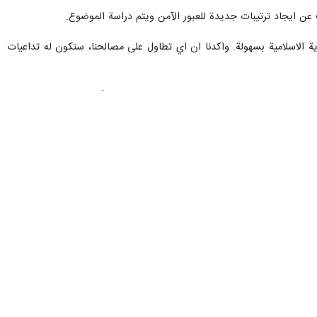
عن ايجاد ترتيبات جديدة للعبور الآمن ويتم دراسة الموضوع.
ية الاسلامية بسهولة. واكدنا ان اي تطاول على مصالحنا، ستكون له تداعيات
 احدا يجرؤ ان يخوض حربا ضد الشعب الايراني مرة أخرى.
استسلام من دون قيد او شرط"؟ والان ماذا حدث حتى يتحدثون عن المفاوضات
ضيفا ان اي محادثات لم تجر لحد الان ويبدو ان موقفنا مبدئي بالكامل.
 امن بلدان المنطقة، لكنها لم تنجح في ذلك فحسب بل تحولت الى عامل مضاد
ار دعم اسرائيل لا باتجاه توفير الامن لبلدان المنطقة.
ثل "اسرائيل الكبرى" تؤشر الى هذا التوجه وهي تضم حتى اجزاء من بلدان