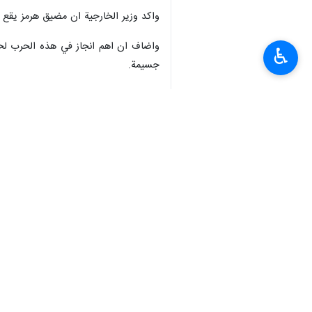
واكد وزير الخارجية ان مضيق هرمز يقع 
واضاف ان اهم انجاز في هذه الحرب لحد ا
♿︎
جسيمة.
ومضى يقول ان اكبر ضمان لعدم تكرار ال
واكد ان يجري الحديث الان عن المحادثا
ويطرحون هذا الطلب؟ ان يقوموا بتجنيد ا
واكد عراقجي ان سياستنا في الوقت الحاض
وقال في جانب اخر ان الحرب اظهرت الكث
للامن.
واوضح ان الحقيقة الثانية هي ان الاولية 
وتابع وزير الخارجية ان الحقيقة الثا
المنطقة بما فيها السعودية والعراق والار