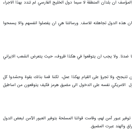
مؤسف ان بلدان المنطقة لا سيما دول الخليج الفارسي لم تندد بهذا الاجراء
 ان هذه الدول تجاهلته للاسف. ورسالتنا هي ان يفصلوا انفسهم والا يسمحوا
 حربا ضدنا. ولا يجب ان يتوقعوا في هكذا ظروف، حيث يتعرض الشعب الايراني
انوا يظنون ان ايران تتبجح، ولا تجرؤ على القيام بهكذا عمل، لكننا قمنا بذلك بقوة وحشدوا كل
اسطول الامريكي نفسه على الدخول الى مضيق هرمز فكيف يتوقعون من اساطيل
توفير عبور آمن لهم، وقامت قواتنا المسلحة بتوفير العبور الآمن لبعض الدول
اق والهند عبرت المضيق.