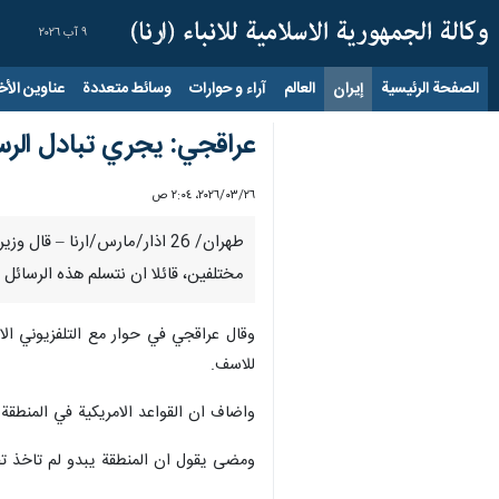
٩ آب ٢٠٢٦
الصفحة الرئيسية
إيران
العالم
آراء و حوارات
وسائط متعددة
عناوين الأخب
عراقجي: يجري تبادل الرس
٢٦‏/٠٣‏/٢٠٢٦، ٢:٠٤ ص
طهران/ 26 اذار/مارس/ارنا –
مختلفين، قائلا ان نتسلم هذه الرسائل 
وقال عراقجي في حوار مع التلفزيوني ال
للاسف.
واضاف ان القواعد الامريكية في المنطقة
ومضى يقول ان المنطقة يبدو لم تاخذ تح