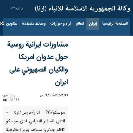
٨ آب ٢٠٢٦
الصفحة الرئيسية
إيران
العالم
آراء و حوارات
وسائط متعددة
عناوين الأخب
مشاورات ايرانية روسية
حول عدوان امريكا
والكيان الصهيوني على
ايران
٢٦‏/٠٣‏/٢٠٢٦، ٩:٥٤ ص
رمز الخبر:
86110866
موسكو/26 اذار/مارس/ارنا –
التقى السفير الايراني لدى موسكو
كاظم جلالي، مساعد وزير الخارجية