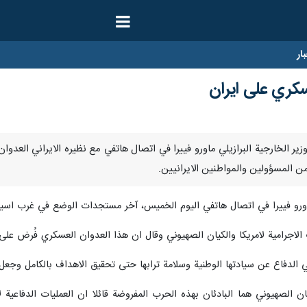
ار
عسكري على ايران
استنكر وزير الخارجية البرازيلي ماورو فييرا في اتصال هاتفي مع نظيره الايراني ا
من المسؤولين والمواطنين الايرانيين.
ورو فييرا في اتصال هاتفي اليوم الخميس، آخر مستجدات الوضع في غرب اسيا و
الاجرامية لامريكا والكيان الصهيوني وقال ان هذا العدوان العسكري فُرض على
 في الدفاع عن سيادتها الوطنية وسلامة ترابها حتى تحقيق الاهداف بالكامل وجع
ن الصهيوني هما البادئان بهذه الحرب المفروضة قائلا ان العمليات الدفاعية 