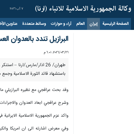
٧ آب ٢٠٢٦
الصفحة الرئيسية
إيران
العالم
آراء و حوارات
وسائط متعددة
عناوين الأخب
البرازيل تندد بالعدوان ال
٢٦‏/٠٣‏/٢٠٢٦، ٦:٠١ م
طهران/ 26 اذار/مارس/ارنا – 
باستشهاد قائد الثورة الاسلامية وجمع 
وقد بحث عراقجي مع نظيره البرازيلي ما
وشرح عراقجي ابعاد العدوان والاجراءات 
واكد عزم الجمهورية الاسلامية الايرانية
وفي معرض اشارته الى ان امريكا والكيا