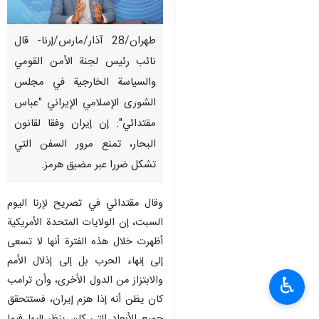
طهران/28 آذار/مارس/إرنا- قال
نائب رئيس لجنة الأمن القومي
والسياسة الخارجية في مجلس
الشورى الإسلامي الإيراني "عباس
مقتدائي": إن إيران وفقا لقانون
البحار، تمنع مرور السفن التي
تشكل ضررا عبر مضيق هرمز.
وقال مقتدائي في تصريح لإرنا اليوم
السبت، إن الولايات المتحدة الأمريكية
أظهرت خلال هذه الفترة أنها لا تسعى
إلى إنهاء الحرب بل إلى إذلال الأمم
والابتزاز من الدول الأخرى، وأن ترامب
♿︎
كان يظن أنه إذا هزم إيران، فستتحقق
جميع الأبعاد التي كان ينظر إليها فيما