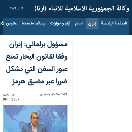
٦ آب ٢٠٢٦
الصفحة الرئيسية
إيران
العالم
آراء و حوارات
وسائط متعددة
عناوين الأخب
مسؤول برلماني: إيران
وفقا لقانون البحار تمنع
عبور السفن التي تشكل
ضررا عبر مضيق هرمز
٢٨‏/٠٣‏/٢٠٢٦، ١٠:٠٧ ص
رمز الخبر:
86112307