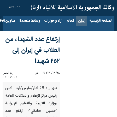
٦ آب ٢٠٢٦
الصفحة الرئيسية
إيران
العالم
آراء و حوارات
وسائط متعددة
عناوين الأخب
إرتفاع عدد الشهداء من
الطلاب في إيران إلى
٢٥٢ شهيدا
٢٨‏/٠٣‏/٢٠٢٦، ١١:٠٩ ص
رمز الخبر:
86112396
طهران/ 28 اذار/مارس/ارنا- أعلن
رئيس مركز الإعلام والعلاقات العامة
بوزارة التربية والتعليم الإيرانية
"حسين صادقي": ارتفع عدد