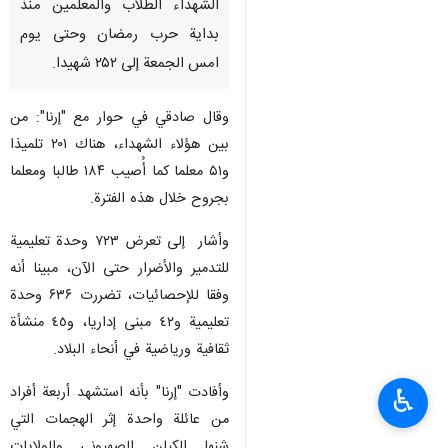
الشهداء الطلاب والمعلمين منذ
بداية حرب رمضان وحتى يوم
امس الجمعة إلى ۲۵۲ شهيدا.
وقال صادقي في حوار مع "إرنا": من
بين هؤلاء الشهداء، هناك ۲۰۱ تلميذا
و۵۱ معلما كما أُصيب ۱۸۴ طالبا ومعلما
بجروح خلال هذه الفترة.
وأشار إلى تعرض ۷۲۳ وحدة تعليمية
للتدمير والأضرار حتى الآن، مبينا أنه
وفقا للإحصائيات، تضررت ۶۳۶ وحدة
تعليمية و٤٢ مبنى إداريا، و٤٥ منشأة
ثقافية ورياضية في أنحاء البلاد.
وأفادت "إرنا" بأنه استشهد أربعة أفراد
♿︎
من عائلة واحدة إثر الهجمات التي
شنها الكيان الصهيوني والولايات