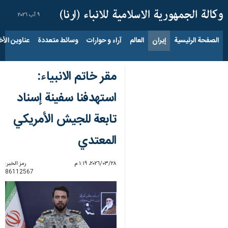
٩ آب ٢٠٢٦
الصفحة الرئيسية
إيران
العالم
آراء و حوارات
وسائط متعددة
عناوين الأخب
مقر خاتم الانبیاء:
استهدفنا سفينة إسناد
تابعة للجيش الأمريكي
المعتدي
٢٨‏/٠٣‏/٢٠٢٦، ١:١٩ م
رمز الخبر:
86112567