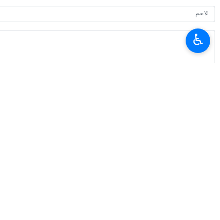
على الهجمات على البنية التحتية والمراكز
♿︎
وأضاف بزشكيان في رسالته: أقول لدول ال
إنتهى ** ا.ح
إيران
سياسة
٠ Persons
سمات
الجمهورية الاسلامية الايرانية
رئيس الجمهورية
دول المنطقة
بزشكيان