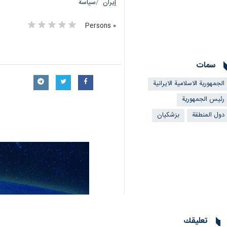
طهران/ 28 اذار/مارس/ارنا- 
على الهجمات على البنية التحتية والمراك