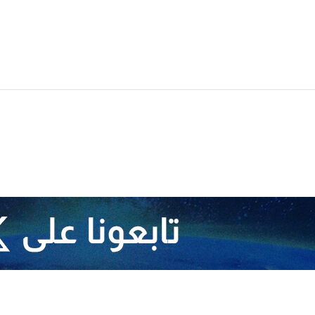
كتب رئيس الجمهورية مسعود بزشكيان في رسالة على شبكة التواصل الاجتماعي "إكس" ي
ز الاقتصادية، سنرد بقوة على العدو أينما كان.