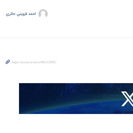
قول: لقد أعلنا مرارًا وتكرارًا أن إيران لن تشن هجمات استباقية، ولكن ردًا