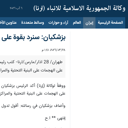
٦ آب ٢٠٢٦
الصفحة الرئيسية
إيران
العالم
آراء و حوارات
وسائط متعددة
عناوين الأخب
بزشكيان: سنرد بقوة على ا
٢٨‏/٠٣‏/٢٠٢٦، ١:٤١ م