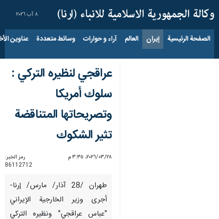
٨ آب ٢٠٢٦
الصفحة الرئيسية
إيران
العالم
آراء و حوارات
وسائط متعددة
عناوين الأخب
عراقجي لنظيره التركي :
سلوك أمريكا
وتصريحاتها المتناقضة
تثير الشكوك
٢٨‏/٠٣‏/٢٠٢٦، ٣:٣٥ م
رمز الخبر:
86112712
طهران /28 آذار/ مارس/ إرنا-
أجرى وزير الخارجية الإيراني
"عباس عراقجي" ونظيره التركي