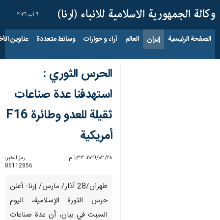
٦ آب ٢٠٢٦
الصفحة الرئيسية
إيران
العالم
آراء و حوارات
وسائط متعددة
عناوين الأخب
الحرس الثوري :
استهدفنا عدة صناعات
ثقيلة للعدو وطائرة F16
أمريكية
٢٨‏/٠٣‏/٢٠٢٦، ٦:٣٣ م
رمز الخبر:
86112856
طهران/28 آذار/ مارس/ إرنا- أعلن
حرس الثورة الإسلامية، اليوم
السبت في بيان، أن عدة صناعات