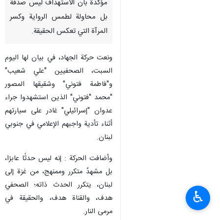
مؤكدة بأن الاستهداف ليس صدفة
بل محاولة لطمس الرواية وكسر
المرآة التي تعكس الحقيقة.
ونعت حركة الجهاد، في بيان لها اليوم
السبت، الصحفيين "علي شعيب"
و"فاطمة فتوني" وشقيقها المصور
"محمد "فتوني" الذين استشهدوا جراء
عدوان "إسرائيلي" غادر على سيارتهم
أثناء تأدية واجبهم الإعلامي في جنوبي
لبنان.
وأضافت الحركة : إنه ليس حدثًا عابرًا،
بل مشهدٌ متكرر وممنهج، من غزة إلى
لبنان، يتكرر الحدث ذاته؛ الصحفي
♿︎
هدف، والقناة هدف، والحقيقة في
مرمى النار.