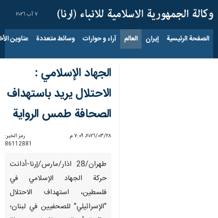
٧ آب ٢٠٢٦
الصفحة الرئيسية
إيران
العالم
آراء و حوارات
وسائط متعددة
عناوين الأخب
الجهاد الإسلامي :
الاحتلال يريد باستهداف
الصحافة طمس الرواية
٢٨‏/٠٣‏/٢٠٢٦، ٧:٠٩ م
رمز الخبر:
86112881
طهران/28 اذار/مارس/إرنا-أدانت
حركة الجهاد الإسلامي في
فلسطين، استهداف الاحتلال
"الإسرائيلي" للصحفيين في لبنان؛