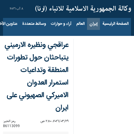
٨ آب ٢٠٢٦
الصفحة الرئيسية
إيران
العالم
آراء و حوارات
وسائط متعددة
عناوين الأخب
عراقجي ونظيره الارميني
يتباحثان حول تطورات
المنطقة وتداعيات
استمرار العدوان
الاميركي الصهيوني على
ايران
٢٩‏/٠٣‏/٢٠٢٦، ٢:٥٠ ص
رمز الخبر:
86113099