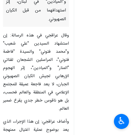
و"الميادين" في لبنان، إثرَ
استهدافهما من قبل الكيان
الصهيوني.
وقال عراقجي في هذه الرسالة: إن
استشهاد السيدين "علي شعيب"
و"محمد فتوني" والسيدة "فاطمة
فتوني"، المراسلين الشجعان لقناتي
"المنار" و"الميادين"، إثر الهجوم
الإرهابي لجيش الكيان الصهيوني
الجبان، لا يعد فاجعة عميقة للمجتمع
الإعلامي في المنطقة والعالم فحسب،
بل هو ناقوس خطر جدي يقرع ضمير
العالم.
♿︎
وأضاف عراقجي: إن هذا الإجراء، الذي
يعد بوضوح عملية اغتيال ممنهجة