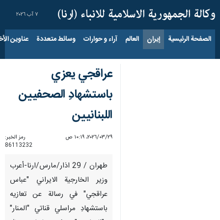
٧ آب ٢٠٢٦
الصفحة الرئيسية
إيران
العالم
آراء و حوارات
وسائط متعددة
عناوين الأخب
عراقجي يعزي
باستشهادِ الصحفيين
اللبنانيين
٢٩‏/٠٣‏/٢٠٢٦، ١٠:١٩ ص
رمز الخبر:
86113232
طهران / 29 اذار/مارس/ارنا-أعرب
وزير الخارجية الايراني "عباس
عراقجي" في رسالة عن تعازيه
باستشهادِ مراسلي قناتي "المنار"