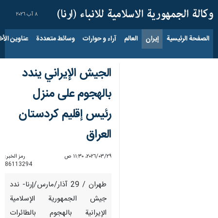
٨ آب ٢٠٢٦
الصفحة الرئيسية
إيران
العالم
آراء و حوارات
وسائط متعددة
عناوين الأخب
الجيش الإيراني يندد
بالهجوم على منزل
رئيس إقليم كردستان
العراق
٢٩‏/٠٣‏/٢٠٢٦، ١١:٣٠ ص
رمز الخبر:
86113294
طهران / 29 آذار/مارس/إرنا- ندد
جيش الجمهورية الإسلامية
الإيرانية بالهجوم بالطائرات