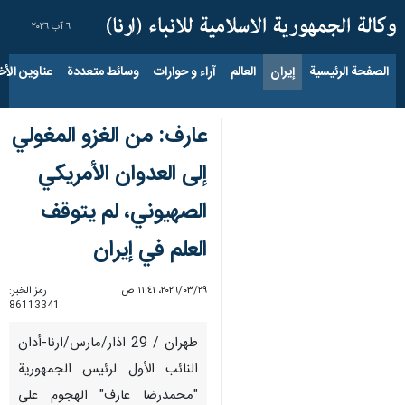
٦ آب ٢٠٢٦
الصفحة الرئيسية
إيران
العالم
آراء و حوارات
وسائط متعددة
عناوين الأخب
عارف: من الغزو المغولي
إلى العدوان الأمريكي
الصهيوني، لم يتوقف
العلم في إيران
٢٩‏/٠٣‏/٢٠٢٦، ١١:٤١ ص
رمز الخبر:
86113341