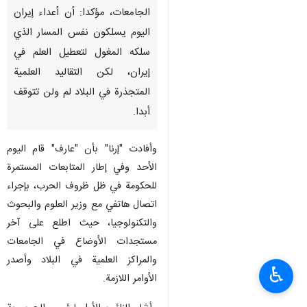
طهران / 29 اذار/مارس/ارنا-أدان
النائب الأول لرئيس الجمهورية
"محمدرضا عارف" الهجوم على
الجامعات، مؤكدا: أن أعداء إيران
اليوم يسلكون نفس المسار الذي
سلكه المغول لتعطيل العلم في
إيران، لكن التقاليد العلمية
المتجذرة في البلاد لم ولن تتوقف
أبدا.
وأفادت "إرنا" بأن "عارف" قام اليوم
الأحد وفي إطار المتابعات المستمرة
♿︎
للحكومة في ظل ظروف الحرب، بإجراء
اتصال هاتفي مع وزير العلوم والبحوث