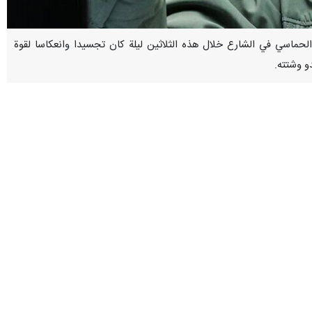
ي الحماسي في الشارع خلال هذه الثلاثين ليلة كان تجسيدا وانعكاسا لقوة
و وشتته.
اسبة مرور 30 يوما على الدفاع الوطني الإيراني، موضحا : لقد مر 30 يوما على حرب رمضان الوطنية. مضى شهر على أولى مشاركاتكم في الشارع كحصن صلب
يم. 30 يوما من عظمة الملاحم الجماهيرية والوطنية. إن هذه الثلاثون ليلة من التواجد في الشارع وفي سائر الميادين لم تكن
ر ووضيع.
زيمة ويرفض لغة الاستعلاء والاملاءات، ويخطو على خطى القائد الشهيد الذي
جرمي التاريخ،وان الحالة من الاضطراب لا نهاية لها لأنكم شعب لا ينضب.
ة واسيتم بعضكم البعض على فقد قائدنا الشهيد، وصرختم في وجه العدو الملعون
.