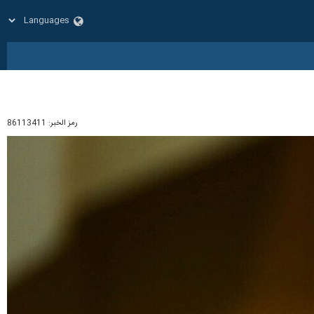
رمز الخبر:
86113411