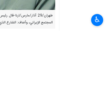
طهران/29 آذار/مارس/ارنا-ق
♿︎
المجتمع الإيراني، وأضاف: الشارع الذ
وراسخ لحماية الوطن ودفاعكم الباسل عن
مجرد دعم لمنتسبي القوات المسلحة فحس
وأضاف قاليباف: الشارع في هذه الثلاثين
صدح وبصوت عالى بعبارة "مثلي لا يبايع
واكمل :وقد ادرك العدو الغاضب والمشتت 
وأشار قائلا: في هذه الثلاثين ليلة تجلي
بأعلى اصواتكم "هیهات منا الذلة". وبنداء