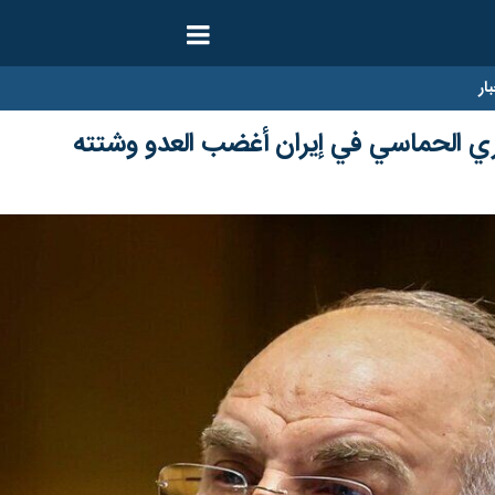
ار
ري الحماسي في إيران أغضب العدو وشتته