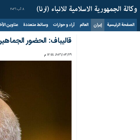
٨ آب ٢٠٢٦
الصفحة الرئيسية
إيران
العالم
آراء و حوارات
وسائط متعددة
عناوين الأخب
قاليباف: الحضور الجماهي
٢٩‏/٠٣‏/٢٠٢٦، ١٢:٤٤ م