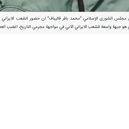
ال رئيس مجلس الشورى الإسلامي "محمد باقر قاليباف" ان حضور الشعب الايران
ي هو جبهة واسعة للشعب الايراني الابي في مواجهة مجرمي التاريخ، اغضب العد
جاء ذلك في رسالة لقاليباف بمن
 الوطن في ميادين الحياة المختلفة.
وتابع : 30 يوما من العظمة والفخر والعزة والمجد لتاريخ ايران العظ
ب، بل كانت ومازالت حضورا في ميادين القتال ومواجهة مباشرة مع عدو حقي
 ليلة كان تجسيدا وانعكاسا لقوة الشعب الايراني الذي لا يقهر ولا يعرف اله
 مثل يزيد".
الان، ان الشارع هو بالفعل جبهتكم الواسعة أيها الشعب العظيم في مواجهة م
تم سويا فخرا وعزة وكنتم ايران القوية الموحدة المتآزرة. في هذه الثلاثين ليل
 "لا مصالحة، لا استسلام، نقاتل أمريكا حتى النصر" منحتم الصواريخ قوة واقتدار