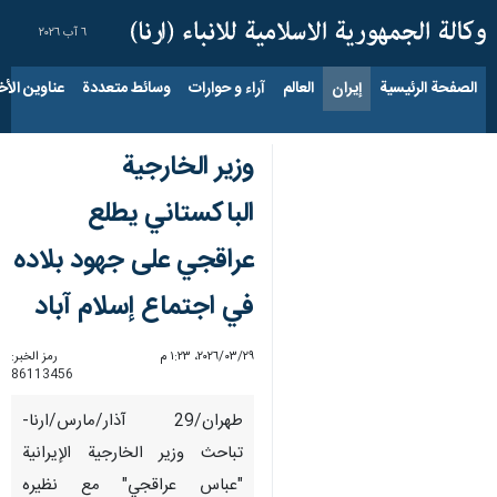
٦ آب ٢٠٢٦
الصفحة الرئيسية
إيران
العالم
آراء و حوارات
وسائط متعددة
عناوين الأخب
وزير الخارجية
الباكستاني يطلع
عراقجي على جهود بلاده
في اجتماع إسلام آباد
٢٩‏/٠٣‏/٢٠٢٦، ١:٢٣ م
رمز الخبر:
86113456