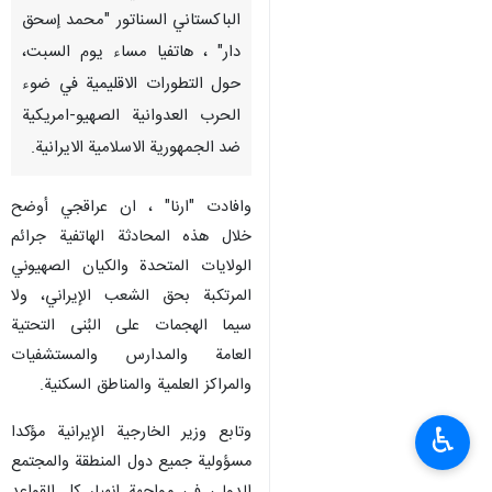
طهران/29 آذار/مارس/ارنا-
تباحث وزير الخارجية الإيرانية
"عباس عراقجي" مع نظيره
الباكستاني السناتور "محمد إسحق
دار" ، هاتفيا مساء يوم السبت،
حول التطورات الاقليمية في ضوء
الحرب العدوانية الصهيو-امريكية
ضد الجمهورية الاسلامية الايرانية.
وافادت "ارنا" ، ان عراقجي أوضح
خلال هذه المحادثة الهاتفية جرائم
♿︎
الولايات المتحدة والكيان الصهيوني
المرتكبة بحق الشعب الإيراني، ولا