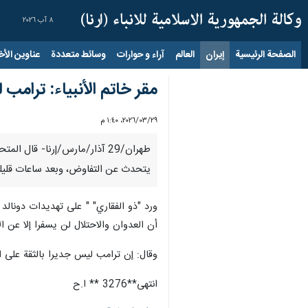
٨ آب ٢٠٢٦
الصفحة الرئيسية
إيران
العالم
آراء و حوارات
وسائط متعددة
عناوين الأخب
مقر خاتم الأنبیاء: ترامب 
٢٩‏/٠٣‏/٢٠٢٦، ١:٤٠ م
طهران/29 آذار/مارس/إرنا- قال
يتحدث عن التفاوض، وبعد ساعات قليلة 
ورد "ذو الفقاري" " على تهديدات دونالد 
أن العدوان والاحتلال لن يسفرا إلا عن ا
وقال: إن ترامب ليس جديرا بالثقة على 
انتهى**3276 ** ا.ح