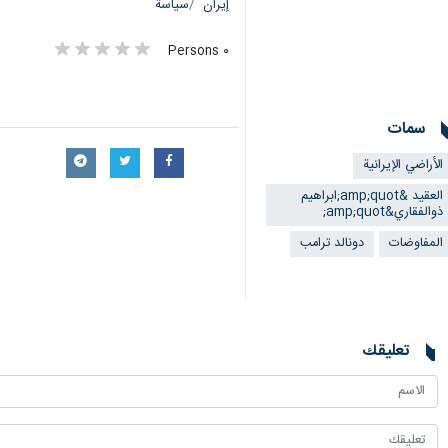
إيران
سياسة
٠ Persons
سمات
الأراضي الإيرانية
العقید &amp;quot;ابراهيم
ذوالفقاري&amp;quot;
المفاوضات
دونالد ترامب
تعليقك