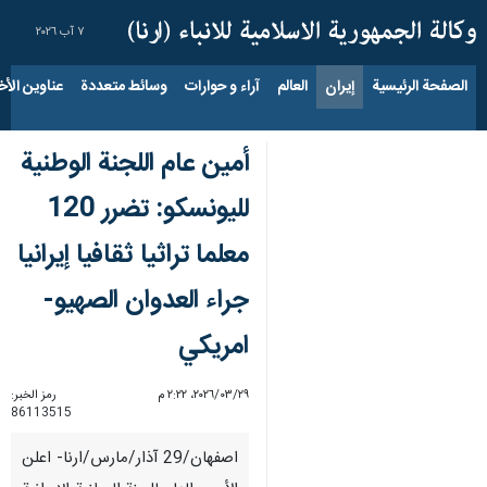
٧ آب ٢٠٢٦
الصفحة الرئيسية
إيران
العالم
آراء و حوارات
وسائط متعددة
عناوين الأخب
أمين عام اللجنة الوطنية
لليونسكو: تضرر 120
معلما تراثيا ثقافيا إيرانيا
جراء العدوان الصهيو-
امريكي
٢٩‏/٠٣‏/٢٠٢٦، ٢:٢٢ م
رمز الخبر:
86113515
اصفهان/29 آذار/مارس/ارنا- اعلن