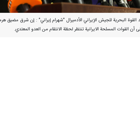
- قال قائد القوة البحریة للجیش الإیراني الأدمیرال "شهرام إیراني" : إن شرق م
 أن القوات المسلحة الايرانية تنتظر لحظة الانتقام من العدو المعتدي.
ح اليوم الأحد أمام القوات المنتسبة لوحدات الصواريخ والطائرات المسيرة والدفاع
 متعددة من قبل البحرية الإيرانية، ما أجبر الأمريكيين على التراجع مئات 
 طول سواحل مكران سيتعرض لرد إيراني باستخدام صواريخ ساحل-بحر انتقامية م
، إلى تعتيم القيادة المركزية الأمريكية "سنتكوم" بشأن القيود والأضرار الم
طلباتها من دول المنطقة لتأمين الدعم اللوجستي، تقبع لمراقبة دقيقة ومستدامة.
كيد على، أن شرق مضيق هرمز وبحر عمان، بوصفهما مدخلا لمضيق هرمز والخليج ال