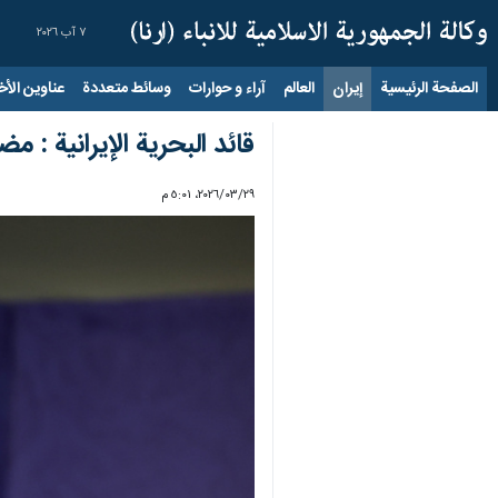
٧ آب ٢٠٢٦
الصفحة الرئيسية
إيران
العالم
آراء و حوارات
وسائط متعددة
عناوين الأخب
قائد البحرية الإيرانية : 
٢٩‏/٠٣‏/٢٠٢٦، ٥:٠١ م