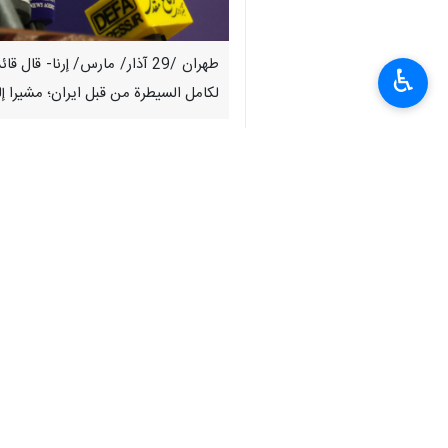
طهران /29 آذار/ مارس/ إرنا
♿︎
لكامل السيطرة من قبل ايران؛ مشيرا إلى
وأفادت "إرنا" بأن "الأدميرال إيراني" صر
لنكولن" قد تعرضت سابقا لهجمات صاروخية
سفنهم الى صواريخ ايرانية.
وأضاف، أن أي تواجد لهذه المجموعة على
وأشار هذا القائد العسكري رفيع المستوى
مجموعة "أبراهام لنكولن"، بالإضافة إلى 
وختم "الأدميرال إيراني" تصريحاته بالتأ
بانتظار لحظة الانتقام منكم!
انتهى**9365