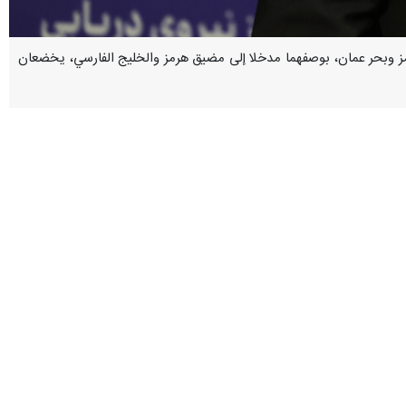
ضيق هرمز وبحر عمان، بوصفهما مدخلا إلى مضيق هرمز والخليج الفارسي، يخضعان
 الجوي التابعة لسلاح البحر الايراني، أن ناقلة الطائرات الامريكية "أبراهام
الأميال عن المياه الإقليمية للجمهورية الاسلامية نتيجة مخاوفهم من تعرض
ن قبل البحرية الإيرانية.
حتملة لوحدات السفن التابعة لها في المنطقة؛ مؤكدا بأن كل مواقع وتحركات
فارسي، يقعان تحت السيطرة الكاملة للبحرية الإيرانية؛ مخاطبا العدو : إننا