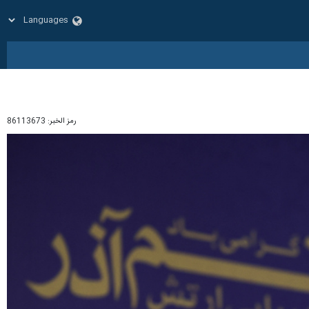
رمز الخبر:
86113673