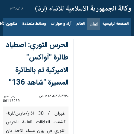
٨ آب ٢٠٢٦
الصفحة الرئيسية
إيران
العالم
آراء و حوارات
وسائط متعددة
عناوين الأخب
الحرس الثوري: اصطياد
طائرة "آواكس"
الاميركية تم بالطائرة
المسيرة "شاهد 136"
٣٠‏/٠٣‏/٢٠٢٦، ١٢:٤٢ ص
رمز الخبر:
86113989
طهران / 30 اذار/مارس/ارنا-
كشفت العلاقات العامة للحرس
الثوري في بيان مساء الاحد بان