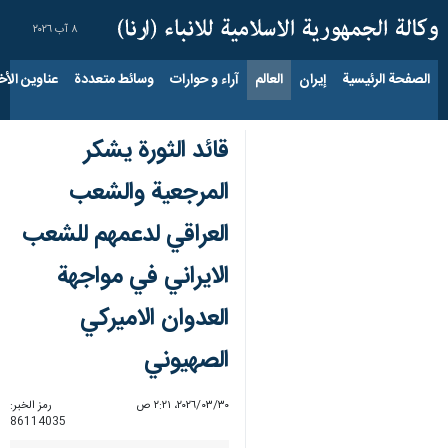
٨ آب ٢٠٢٦
الصفحة الرئيسية
إيران
العالم
آراء و حوارات
وسائط متعددة
عناوين الأخب
قائد الثورة يشكر
المرجعية والشعب
العراقي لدعمهم للشعب
الايراني في مواجهة
العدوان الاميركي
الصهيوني
٣٠‏/٠٣‏/٢٠٢٦، ٢:٢١ ص
رمز الخبر:
86114035