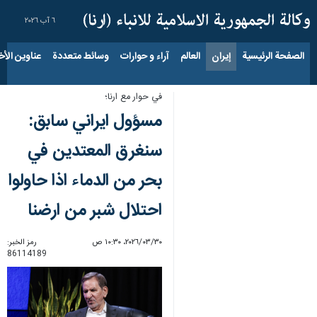
٦ آب ٢٠٢٦
الصفحة الرئيسية
إيران
العالم
آراء و حوارات
وسائط متعددة
عناوين الأخب
في حوار مع ارنا؛
مسؤول ايراني سابق:
سنغرق المعتدين في
بحر من الدماء اذا حاولوا
احتلال شبر من ارضنا
٣٠‏/٠٣‏/٢٠٢٦، ١٠:٣٠ ص
رمز الخبر:
86114189