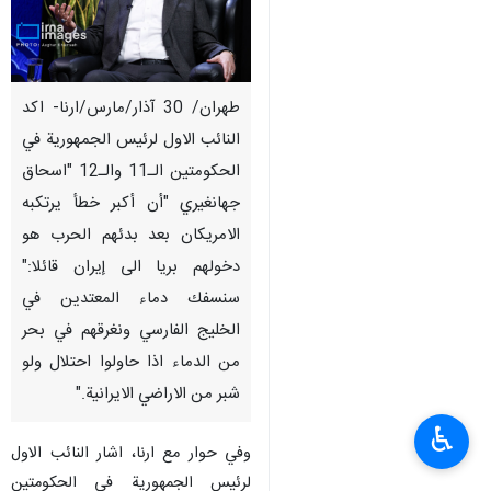
طهران/ 30 آذار/مارس/ارنا- اكد
النائب الاول لرئيس الجمهورية في
الحكومتين الـ11 والـ12 "اسحاق
جهانغيري "أن أكبر خطأ يرتكبه
الامريكان بعد بدئهم الحرب هو
دخولهم بريا الى إيران قائلا:"
سنسفك دماء المعتدين في
الخليج الفارسي ونغرقهم في بحر
من الدماء اذا حاولوا احتلال ولو
شبر من الاراضي الايرانية."
♿︎
وفي حوار مع ارنا، اشار النائب الاول
لرئيس الجمهورية في الحكومتين