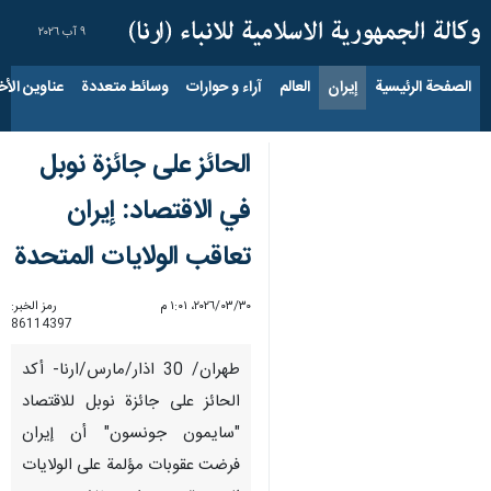
٩ آب ٢٠٢٦
الصفحة الرئيسية
إيران
العالم
آراء و حوارات
وسائط متعددة
عناوين الأخب
الحائز على جائزة نوبل
في الاقتصاد: إيران
تعاقب الولايات المتحدة
٣٠‏/٠٣‏/٢٠٢٦، ١:٠١ م
رمز الخبر:
86114397
طهران/ 30 اذار/مارس/ارنا- أكد
الحائز على جائزة نوبل للاقتصاد
"سايمون جونسون" أن إيران
فرضت عقوبات مؤلمة على الولايات