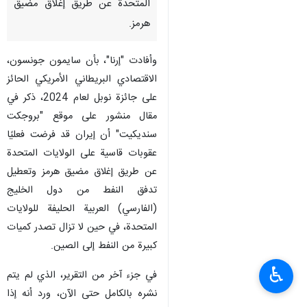
المتحدة عن طريق إغلاق مضيق
هرمز.
وأفادت "إرنا"، بأن سايمون جونسون،
الاقتصادي البريطاني الأمريكي الحائز
على جائزة نوبل لعام 2024، ذكر في
مقال منشور على موقع "بروجكت
سنديكيت" أن إيران قد فرضت فعليًا
عقوبات قاسية على الولايات المتحدة
عن طريق إغلاق مضيق هرمز وتعطيل
تدفق النفط من دول الخليج
(الفارسي) العربية الحليفة للولايات
المتحدة، في حين لا تزال تصدر كميات
كبيرة من النفط إلى الصين.
♿︎
في جزء آخر من التقرير، الذي لم يتم
نشره بالكامل حتى الآن، ورد أنه إذا