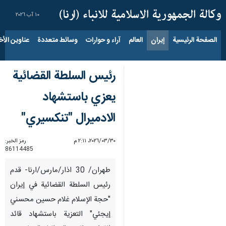
١٠ آب ٢٠٢٦
الصفحة الرئيسية
إيران
العالم
آراء و حوارات
وسائط متعددة
عناوين الأخب
رئيس السلطة القضائية
يعزي باستشهاد
الادميرال "تنكسيري"
٣٠‏/٠٣‏/٢٠٢٦، ٢:١١ م
رمز الخبر:
86114485
طهران/ 30 اذار/مارس/ارنا- قدم
رئيس السلطة القضائية في إيران
"حجة الإسلام غلام حسين محسني
إيجئي" التعزية باستشهاد قائد