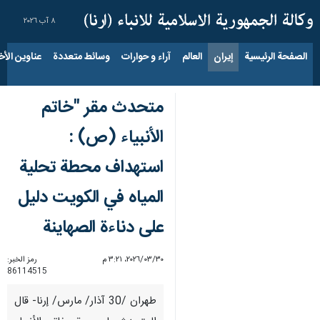
٨ آب ٢٠٢٦
الصفحة الرئيسية
إيران
العالم
آراء و حوارات
وسائط متعددة
عناوين الأخب
متحدث مقر "خاتم
الأنبياء (ص) :
استهداف محطة تحلية
المياه في الكويت دليل
على دناءة الصهاينة
٣٠‏/٠٣‏/٢٠٢٦، ٣:٢١ م
رمز الخبر:
86114515