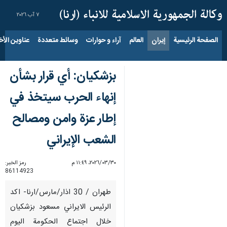
٧ آب ٢٠٢٦
الصفحة الرئيسية
إيران
العالم
آراء و حوارات
وسائط متعددة
عناوين الأخب
بزشكيان: أي قرار بشأن
إنهاء الحرب سيتخذ في
إطار عزة وامن ومصالح
الشعب الإيراني
٣٠‏/٠٣‏/٢٠٢٦، ١١:٤٩ م
رمز الخبر:
86114923
طهران / 30 اذار/مارس/ارنا- اکد
الرئيس الايراني مسعود بزشكيان
خلال اجتماع الحكومة اليوم