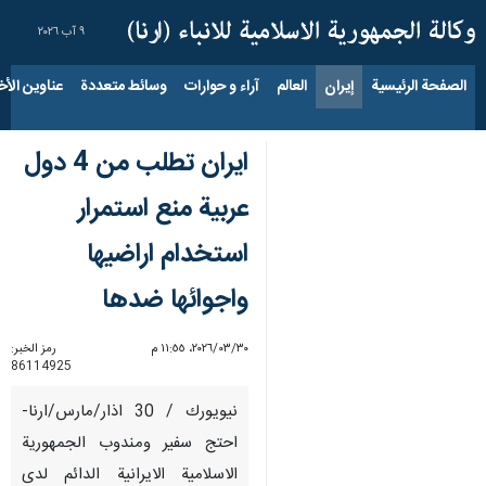
٩ آب ٢٠٢٦
الصفحة الرئيسية
إيران
العالم
آراء و حوارات
وسائط متعددة
عناوين الأخب
ايران تطلب من 4 دول
عربية منع استمرار
استخدام اراضيها
واجوائها ضدها
٣٠‏/٠٣‏/٢٠٢٦، ١١:٥٥ م
رمز الخبر:
86114925
نيويورك / 30 اذار/مارس/ارنا-
احتج سفير ومندوب الجمهورية
الاسلامية الايرانية الدائم لدى