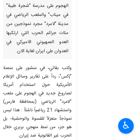
الهجوم على مدرسة "شجرة طيبة"
في ميناب" والملعب الرياضي في
مدينة "لامرد" مجرد نموذجين من
مئات جرائم الحرب التي ارتكبها
العدو الصهيوني الاميركي في
العدوان على ايران لغاية الان.
وكتب بقائي، في منشور على منصة
"إكس"، رداً على تقارير وسائل الإعلام
الأمريكية حول استخدام أمريكا
لصاروخ جديد في الهجوم على ملعب
"لامرد" الرياضي (بمحافظة فارس)
واستشهاد 21 رياضياً ناشئاً : هذا ليس
نموذجاً منعزلاً للقسوة والوحشية؛ بل
♿︎
هو جزء من نمط منهجي بربري خلال
الحرب غير القانونية ضد إيران.