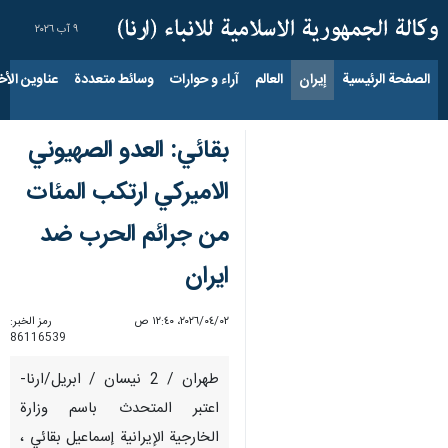
٩ آب ٢٠٢٦
الصفحة الرئيسية
إيران
العالم
آراء و حوارات
وسائط متعددة
عناوين الأخب
بقائي: العدو الصهيوني
الاميركي ارتكب المئات
من جرائم الحرب ضد
ايران
٠٢‏/٠٤‏/٢٠٢٦، ١٢:٤٠ ص
رمز الخبر:
86116539
طهران / 2 نيسان / ابريل/ارنا-
اعتبر المتحدث باسم وزارة
الخارجية الإيرانية إسماعيل بقائي ،