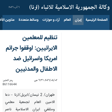
٦ آب ٢٠٢٦
الصفحة الرئيسية
إيران
العالم
آراء و حوارات
وسائط متعددة
عناوين الأخب
تنظيم للمعلمين
الايرانيين: اوقفوا جرائم
امريكا واسرائيل ضد
الاطفال والمدنيين
٠٢‏/٠٤‏/٢٠٢٦، ٩:٣٦ ص
رمز الخبر:
86116644
طهران/ 2 نيسان/ابريل/ارنا – دعا
الامين العام لجمعية معلمي
ومثقفي ايران الاسلامية ناصر