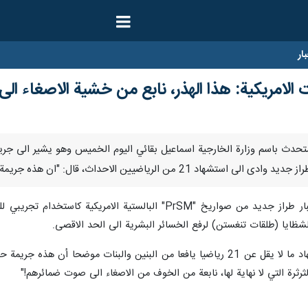
ار
 الامريكية: هذا الهذر، نابع من خشية الاصغاء ا
 قال المتحدث باسم وزارة الخارجية اسماعيل بقائي اليوم الخميس وهو يشير الى 
اضيين الاحداث، قال: "ان هذه جريمة حرب فجيعة ومقززة."
شظايا (طلقات تنغستن) لرفع الخسائر البشرية الى الحد الاقصى.
واضاف ان هذه الجريمة تسببت باستشهاد ما لا يقل عن 21 رياضيا يافعا من البنين و
رثرة التي لا نهاية لها، نابعة من الخوف من الاصغاء الى صوت ضمائرهم!"