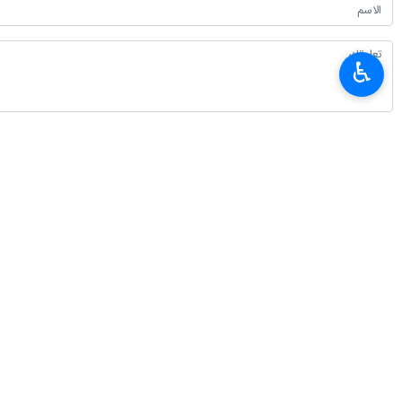
♿︎
أحدث الأخبار
العميد معروفي: لا يمكن للدبلوماسية أن تنجح من دون دعم شعبي
٢٠٢٦-٠٨-٠٧ ٠٩:٢٠
سفير طهران لدى برلين: معارضة إيران للأسلحة النووية عقيدة دينية وليست تكتيكًا
٢٠٢٦-٠٨-٠٧ ٠٤:٠٠
القوات المسلحة اليمنية تستهدف تحشيدات عسكرية سعودية في الرويك والعبر وال