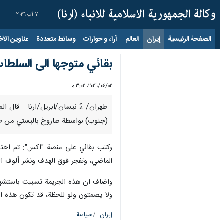
٧ آب ٢٠٢٦
الصفحة الرئيسية
إيران
العالم
آراء و حوارات
وسائط متعددة
عناوين الأخب
بقائي متوجها الى السلطات
٠٢‏/٠٤‏/٢٠٢٦، ٣:٠٢ م
طهران/ 2 نيسان/ابريل/ارنا –
(جنوب) بواسطة صاروخ باليستي من طراز جديد وادى الى استشهاد 21 من الري
الماضي، وتفجر فوق الهدف ونشر ألوف ال
ولا يصمتون ولو للحظة، قد تكون هذه الث
إيران
سياسة