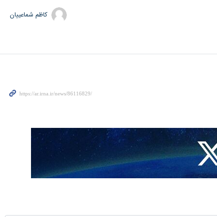
کاظم شماعییان