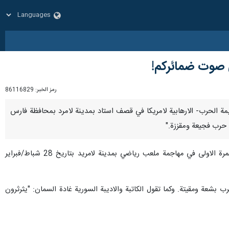
لى صوت ضمائركم!
رمز الخبر:
86116829
جريمة الحرب- الارهابية لامريكا في قصف استاد بمدينة لامرد بمحافظة فارس
وكتب بقائي على منصة "اكس": تم اختبار طراز جديد من صواريخ "PrSM" البالستية الامريكية كاستخدام تجريبي للمرة الاولى في مهاجمة ملعب رياضي بمدينة لامريد بتاريخ 28 شباط/فبراير
البنات موضحا أن هذه جريمة حرب بشعة ومقيتة. وكما تقول الكاتبة والاديبة السورية غادة السمان: "يثرثرون