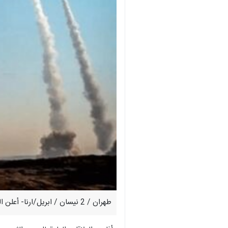
طهران / 2 نيسان / ابريل/ارنا- أعلن الحرس الثوري في بيان له عن بدء هجمات صاروخية عنيفة ضمن الموجة 91 من عمليات "الوعد الصادق 4" استهدفت قلب تل أبيب وحيفا.