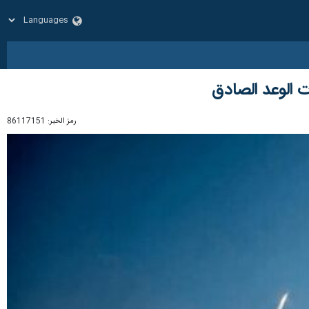
رمز الخبر:
86117151