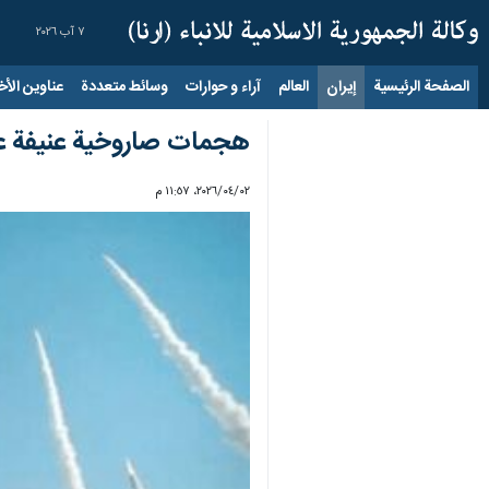
٧ آب ٢٠٢٦
الصفحة الرئيسية
إيران
العالم
آراء و حوارات
وسائط متعددة
عناوين الأخب
هجمات صاروخية عنيفة على قلب تل ا
٠٢‏/٠٤‏/٢٠٢٦، ١١:٥٧ م