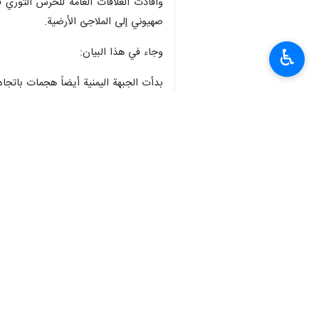
صهيوني إلى الملاجئ الأرضية.
وجاء في هذا البيان:
♿︎
بدأت الجبهة اليمنية أيضاً هجمات باتجاه
أصوات الانفجارات المهيبة والمتتالية تسب
قناة "كان": الصواريخ الباليستية الإيرا
سيتم الإعلان عن تفاصيل هذه الموجة الم
انتهى ** 2342
إيران
أمن و دفاع
٠ Persons