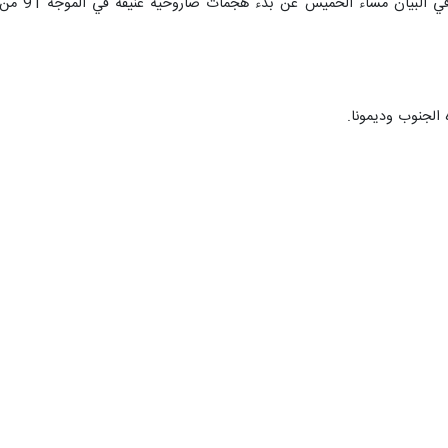
 الجنوب وديمونا.
بت في إرباك فرق الإنقاذ.
نية برؤوس حربية تزن مئات الكيلوغرامات ألحقت أضراراً جسيمة بعدة مواقع.
ستمرة والمتواصلة في الساعات القادمة.