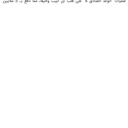
وأفادت العلاقات العامة للحرس الثوري في البيان مساء الخميس عن بدء هجمات صاروخية عنيفة في الموجة 91 من عمليات "الوعد الصادق 4" على قلب تل أبيب وحيفا، مما دفع بـ 5 ملايين
جعفر مشکین فام