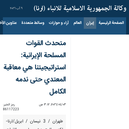
٩ آب ٢٠٢٦
الصفحة الرئيسية
إيران
العالم
آراء و حوارات
وسائط متعددة
عناوين الأخب
متحدث القوات
المسلحة الإيرانية:
استراتيجيتنا هي معاقبة
المعتدي حتى ندمه
الكامل
٠٣‏/٠٤‏/٢٠٢٦، ٣:١٢ ص
رمز الخبر:
86117223
طهران / 3 نيسان / ابريل/ارنا-