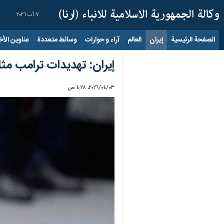
٧ آب ٢٠٢٦
الصفحة الرئيسية
إيران
العالم
آراء و حوارات
وسائط متعددة
عناوين الأخب
إيران: تهديدات ترامب مثا
٠٣‏/٠٤‏/٢٠٢٦، ٤:٢٨ ص