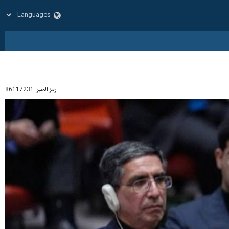
رمز الخبر:
86117231