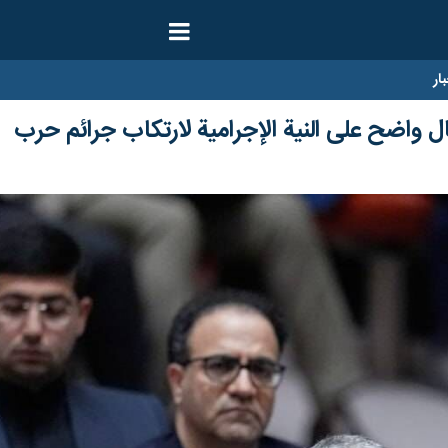
ار
ل واضح على النية الإجرامية لارتكاب جرائم حرب