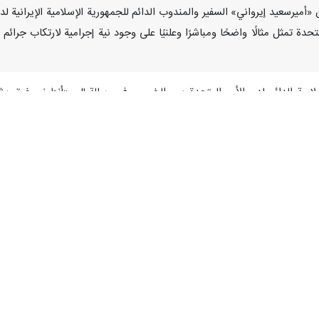
ارنا- أعلن «أميرسعيد إيرواني» السفير والمندوب الدائم للجمهورية الإسلامية الإي
دة تمثل مثالًا واضحًا ومباشرًا وعلنيًا على وجود نية إجرامية لارتكاب جرائ
مية الدائم لدى الأمم المتحدة يوم الخميس في رسالة إلى «أنطونيو غوتيريش»
اف وتدمير واسع للأهداف المدنية، بما في ذلك البنى التحتية الضرورية لبقاء ا
ات السابقة بشأن الحرب العدوانية الجارية التي تشنها الولايات المتحدة ال
ن بشأن هجوم مؤلم وكارثي قام به المعتدون الأمريكيون-الإسرائيليون اليوم ض
ير قانونية، بل إنه اعتداء وحشي على القيم الإنسانية الأساسية.
يات المتحدة، بجانب الهجمات الجارية التي تشنها بلاده والكيان الإسرائيلي ض
إطلاق تهديدات صريحة بتدمير البنى التح
كل شديد وربما في وقت واحد».
وقال: لقد جاءت هذه التصريحات المخزية است