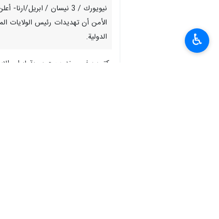
نيويورك / 3 نيسان / ابريل/
الأمن أن تهديدات رئيس الولايات المتح
♿︎
الدولية.
وكتب سفير ومندوب جمهورية إيران الإسلا
هذه التهديدات صريحة فيما يتعلق باستهد
وجاء في الرسالة: بالإشارة إلى المراسل
الرسالة على سيادتكم وأعضاء مجلس الأم
الأوسط، وتم تأسيسه بالتعاون مع معهد باستور باريس في عام 1920. هذا الفعل ليس مجرد جريمة حرب ضمن إطار حرب غ
واضاف: في الوقت نفسه، واصل رئيس الولا
جميع محطات توليد الكهرباء لديهم… بش