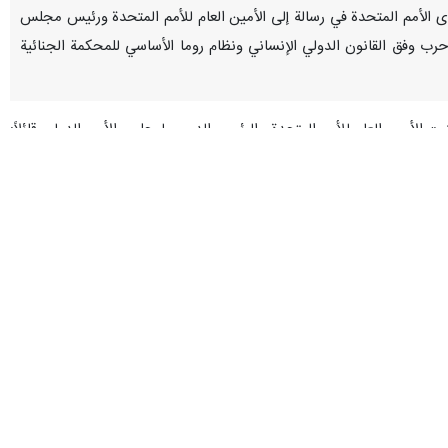
رانية لدى الأمم المتحدة في رسالة إلى الأمين العام للأمم المتحدة ورئيس مجلس
م حرب وفق القانون الدولي الإنساني ونظام روما الأساسي للمحكمة الجنائية
 الأمين العام للأمم المتحدة والرئيس الدوري لمجلس الأمن الدولي قائلاً:
لسكان المدنيين.
أمريكية والكيان الإسرائيلي ضد جمهورية إيران الإسلامية، أعرض بموجب هذه
د معهد باستور، الذي كان أقدم وأهم مركز للبحوث والصحة العامة في الشرق
د المدنيين، الأماكن المدنية والبنى التحتية الحيوية بما في ذلك الجسور،
تية للجمهورية الإسلامية الإيرانية. في تاريخ 1 أبريل 2026، هدد علناً بالقول إنه «سيوجه ضربة قوية لإيران»، «سيعيدهم إلى العصر الحجري»، و«سيستهدف
مراراً لمواقفه السابقة في تاريخ 30 مارس 2026، حيث حذر من أنه في حال عدم التوصل إلى اتفاق فوري مع إيران، فإن الولايات المتحدة «ستدمر
بالكامل البنى التحتية الحيوية المدنية في إيران، بما في ذلك محطات الكهرباء والمرافق النفطية وجزيرة خارك ومرافق تحلية المياه». كما هدد في 21 مارس 2026 بأن محطات الكهرباء الإيرانية