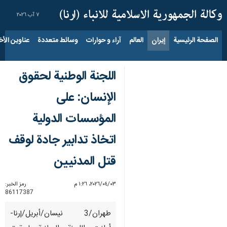
٧ آب ٢٠٢٦
الصفحة الرئيسية
إيران
العالم
آراء و حوارات
وسائط متعددة
عناوين الأخب
اللجنة الوطنية لحقوق
الإنسان: على
المؤسسات الدولية
اتخاذ تدابير جادة لوقف
قتل المدنيين
٠٣‏/٠٤‏/٢٠٢٦، ١:٢٦ م
رمز الخبر:
86117387
طهران/3 نيسان/أبريل/إرنا-