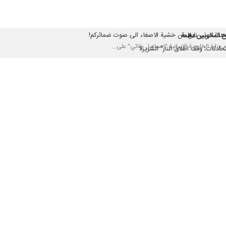
التاريخ
 هذا الهذر، نابع من خشية الاصغاء الى صوت ضمائركم!
نح المخربين عظمة
محادثات، وقف اطلاق النار" الشريرة
 يجبر الإيرانيين على الاستسلام