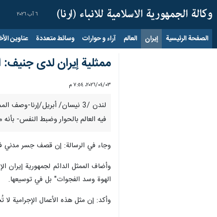
٦ آب ٢٠٢٦
الصفحة الرئيسية
إيران
العالم
آراء و حوارات
وسائط متعددة
عناوين الأخب
ممثلیة إيران لدی جنيف: ا
٠٣‏/٠٤‏/٢٠٢٦، ٧:٥٤ م
لندن /3 نيسان/ أبريل/إرنا-و
فيه العالم بالحوار وضبط النفس- بأنه م
وجاء في الرسالة: إن قصف جسر مدني في
وأضاف الممثل الدائم لجمهورية إيران ال
الهوة وسد الفجوات" بل في توسيعها.
وأکد: إن مثل هذه الأعمال الإجرامية لا ت