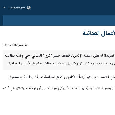
مال العدائية
رمز الخبر:
86117735
يف، في تغریدة له على منصة "إكس"، قصف جسر "كرج" المدني -في وقت يطالب
ام ولا تخفف من حدة التوترات، بل تثبت الخلافات وتؤجج الأعمال العدائية.
ولي فحسب، بل هو أيضاً انعكاس واضح لسياسة عميقة ودائمة ومستمرة.
ر وضبط النفس، يُظهر النظام الأمريكي مرة أخرى أن نهجه لا يتمثل في "ردم