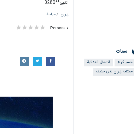
انتهی**3280
إيران
سياسة
٠ Persons
سمات
جسر كرج
الاعمال العدائية
ممثلیة إيران لدی جنيف