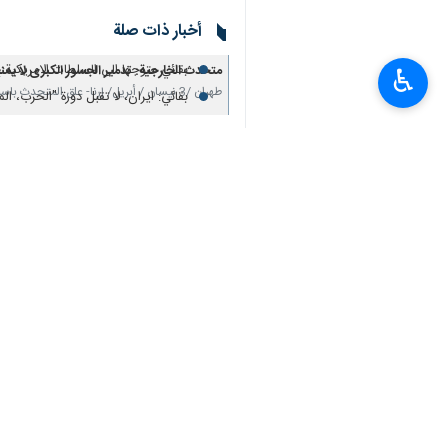
أخبار ذات صلة
بقائي: الایرانیون حماة للخضرة على مر 
بقائي متوجها الى السلطات الامريكية:
متحدث الخارجية: تدمير الجسور الکبری لا یم
♿︎
طهران /3 نيسان / أبريل/ إرنا- علق المتحدث باسم وزارة الخارجية الإيرانية "إسماعيل بقائي" على…
بقائي: ايران، لا تقبل دورة "الحرب، ال
عراقجي: الهجوم على البنية التحتية المدنية لن
طهران / 3 نيسان / ابريل/ارنا- صرح وزير الخارجية الإيراني عباس عراقجي رداً على استهداف جسر B1…
استشهاد 8 افراد واصابة 95 آخرين بجراح اثر الهجوم العدواني على جسر "B1" في كرج غرب طهران
طهران / 3 نيسان / ابريل/ارنا- صرح نائب محافظ البرز للشؤون السياسية والامنية والاجتماعية بان…
المساعد التنفيذي لرئيس الجمهورية: جسر B۱ من اضخم مشروعات البناء بالبلاد
كرج/ 30 كانون الثاني/يناير/ارنا – قال المساعد التنفيذي لرئيس الجمهورية محمد جعفر قائم بناه…
تعليقك