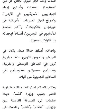
للبلاد، ومنذ فجر اليوم، بجعل كل من
"مستودع المعدات وأماكن إيواء
الإرهابيين الأمريكيين في الأردن"،
و"موقع تمركز المدرعات الأمريكية في
عريفجان بالكويت"، و"أكبر مصنع
للألمنيوم في البحرين"، أهدافاً لهجماته
بالطائرات المسيرة.
واضاف: أسقط حماة سماء بلادنا في
الجيش والحرس الثوري عدة صواريخ
كروز في المناطق الوسطى والغربية،
وطائرتين مسيرتين هجوميتين في
المناطق الجنوبية من البلاد.
وختم: انه تم استهداف مقاتلة متطورة
للعدو جنوب جزيرة "قشم"، حيث
سقطت في المسافة الفاصلة بين
جزيرتي "هنكام" و"قشم" وغاصت في