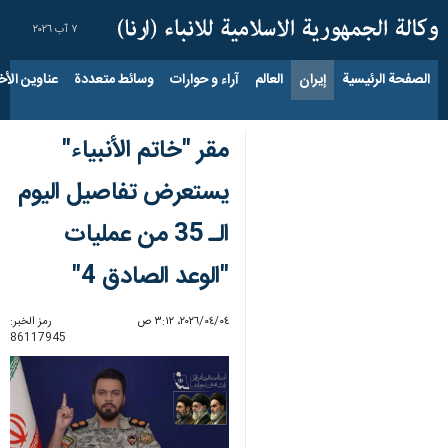
٧ آب ٢٠٢٦
الصفحة الرئيسية
إيران
العالم
آراء و حوارات
وسائط متعددة
عناوين الأخب
مقر "خاتم الأنبياء"
يستعرض تفاصيل اليوم
الـ 35 من عمليات
"الوعد الصادق 4"
٠٤‏/٠٤‏/٢٠٢٦، ٣:١٢ ص
رمز الخبر:
86117945