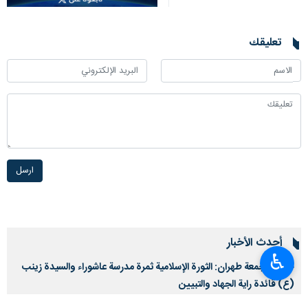
تعليقك
ارسل
أحدث الأخبار
♿︎
خطيب جمعة طهران: الثورة الإسلامية ثمرة مدرسة عاشوراء والسيدة زينب
(ع) قائدة راية الجهاد والتبيين
٢٠٢٦-٠٨-٠٧ ١٣:١٤