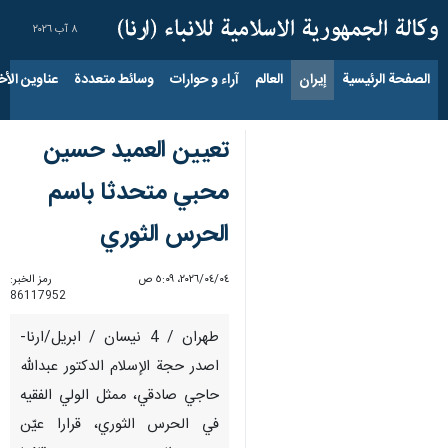
٨ آب ٢٠٢٦
الصفحة الرئيسية
إيران
العالم
آراء و حوارات
وسائط متعددة
عناوين الأخب
تعيين العميد حسين
محبي متحدثا باسم
الحرس الثوري
٠٤‏/٠٤‏/٢٠٢٦، ٥:٠٩ ص
رمز الخبر:
86117952
طهران / 4 نيسان / ابريل/ارنا-
اصدر حجة الإسلام الدكتور عبدالله
حاجي صادقي، ممثل الولي الفقيه
في الحرس الثوري، قرارا عيّن