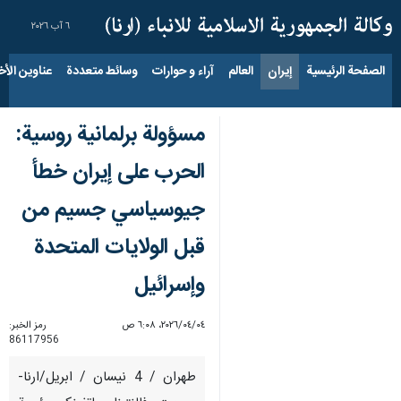
٦ آب ٢٠٢٦
الصفحة الرئيسية
إيران
العالم
آراء و حوارات
وسائط متعددة
عناوين الأخب
مسؤولة برلمانية روسية:
الحرب على إيران خطأ
جيوسياسي جسيم من
قبل الولايات المتحدة
وإسرائيل
٠٤‏/٠٤‏/٢٠٢٦، ٦:٠٨ ص
رمز الخبر:
86117956
طهران / 4 نيسان / ابريل/ارنا-