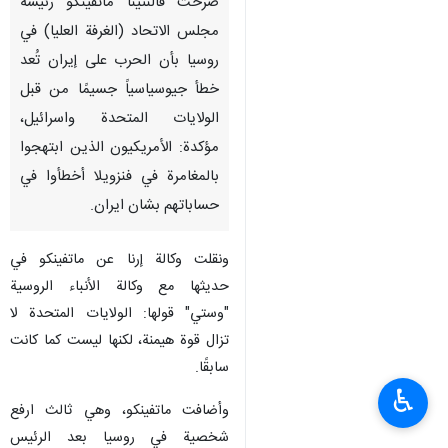
صرحت فالنتينا ماتفينكو رئيسة
مجلس الاتحاد (الغرفة العليا) في
روسيا بأن الحرب على إيران تُعد
خطأ جيوسياسياً جسيمًا من قبل
الولايات المتحدة واسرائيل،
مؤكدة: الأمريكيون الذين ابتهجوا
بالمغامرة في فنزويلا أخطأوا في
حساباتهم بشان ايران.
ونقلت وكالة إرنا عن ماتفينكو في
حديثها مع وكالة الأنباء الروسية
"وستي" قولها: الولايات المتحدة لا
تزال قوة هيمنة، لكنها ليست كما كانت
سابقًا.
♿︎
وأضافت ماتفينكو، وهي ثالث ارفع
شخصية في روسيا بعد الرئيس