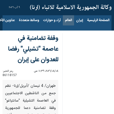
٩ آب ٢٠٢٦
الصفحة الرئيسية
إيران
العالم
آراء و حوارات
وسائط متعددة
عناوين الأخب
وقفة تضامنية في
عاصمة "تشيلي" رفضا
للعدوان على إيران
٠٤‏/٠٤‏/٢٠٢٦، ١١:٣٩ ص
رمز الخبر:
86118157
طهران/ 4 نيسان /أبريل/إرنا- نظم
جمع من الناشطين الاجتماعيين
في العاصمة التشيلية "سانتياغو"
وقفة تضامنية دعما للجمهورية