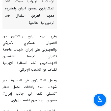
الإسلامية الإيرانية حیث أشاد
المشارکون بصمود ایران واعتبروه
ممهدا لطریق النضال ضد
الإمبریالیة العالمیة.
وفي اليوم الرابع والثلاثين من
العدوان العسكري الأمريكي
والصهیوني على إيران، شهدت عاصمة
تشيلي، تجمعا للناشطين
الاجتماعيين أمام السفارة الإيرانية
تضامنا مع الشعب الإيراني.
وحمل المشاركون في المسيرة صور
شهداء البلاد ولافتات تحمل شعار
"تشيلي تقف إلى جانب إيران"،
♿︎
معبرين عن دعمهم لشعب إيران.