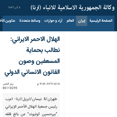
٨ آب ٢٠٢٦
الصفحة الرئيسية
إيران
العالم
آراء و حوارات
وسائط متعددة
عناوين الأخب
الهلال الاحمر الايراني:
نطالب بحماية
المسعفین وصون
القانون الانساني الدولي
٠٤‏/٠٤‏/٢٠٢٦، ١٢:٥٤ م
رمز الخبر:
86118299
طهران/4 نيسان/ابريل/ارنا- اعرب
رئيس جمعية الهلال الأحمر الإيراني
"بيرحسين كوليوند" عن بالغ قلقه