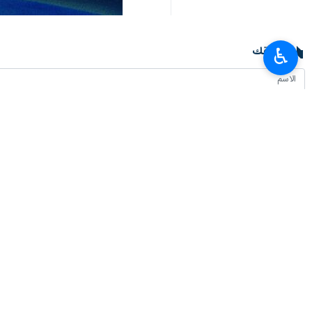
تعليقك
♿︎
أحدث الأخبار
وزير الصناعة: إيران شريك استراتيجي للاتحاد الاقتصادي الأوراسي لتعزيز التجارة 
٢٠٢٦-٠٨-٠٧ ١٤:٢٢