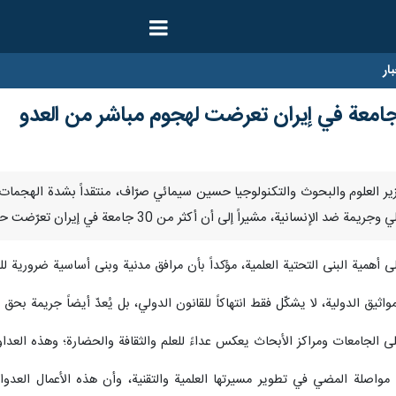
ار
رح وزير العلوم والبحوث والتكنولوجيا حسين سيمائي صرّاف، منتقداً بشدة الهجمات
نية، مشيراً إلى أن أكثر من 30 جامعة في إيران تعرّضت حتى الآن لهجمات مباشرة.
ى أهمية البنى التحتية العلمية، مؤكداً بأن مرافق مدنية وبنى أساسية ضرورية ل
ثيق الدولية، لا يشكّل فقط انتهاكاً للقانون الدولي، بل يُعدّ أيضاً جريمة بحق ال
 على الجامعات ومراكز الأبحاث يعكس عداءً للعلم والثقافة والحضارة؛ وهذه العد
مواصلة المضي في تطوير مسيرتها العلمية والتقنية، وأن هذه الأعمال العدوا