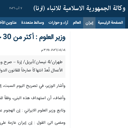
٧ آب ٢٠٢٦
الصفحة الرئيسية
إيران
العالم
آراء و حوارات
وسائط متعددة
عناوين الأخب
وزير العلوم : أكثر من 30 جامعة في إيران تعرضت لهجوم مباشر من العدو
٠٤‏/٠٤‏/٢٠٢٦، ٣:٢٥ م
طهران/4 نيسان/أبريل/ إرنا – ص
الأعمال تُعدّ انتهاكاً صارخاً للقانون الدولي وجريمة ضد الإنسا
وأشار الوزير، في تصريح اليوم السبت، إل
وأضاف، أن استهداف هذه البنى، وفقاً للموا
وتابع وزير العلوم الايراني : إن الهجوم
ومضى الى القول : إن إيران عازمة على 