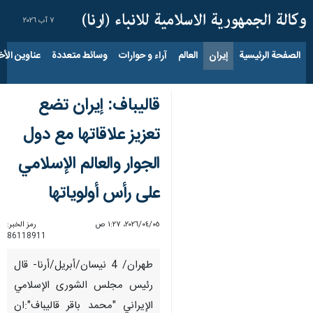
٧ آب ٢٠٢٦
الصفحة الرئيسية
إيران
العالم
آراء و حوارات
وسائط متعددة
عناوين الأخب
قالیباف: إيران تضع
تعزيز علاقاتها مع دول
الجوار والعالم الإسلامي
على رأس أولوياتها
٠٥‏/٠٤‏/٢٠٢٦، ١:٢٧ ص
رمز الخبر:
86118911
طهران/ 4 نيسان/أبريل/أرنا- قال
رئيس مجلس الشورى الإسلامي
الإيراني "محمد باقر قالیباف":ان